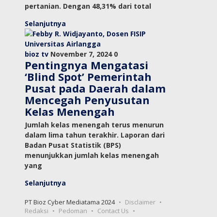
pertanian. Dengan 48,31% dari total
Selanjutnya
bioz tv
November 7, 2024
0
Pentingnya Mengatasi
‘Blind Spot’ Pemerintah
Pusat pada Daerah dalam
Mencegah Penyusutan
Kelas Menengah
Jumlah kelas menengah terus menurun
dalam lima tahun terakhir. Laporan dari
Badan Pusat Statistik (BPS)
menunjukkan jumlah kelas menengah
yang
Selanjutnya
PT Bioz Cyber Mediatama 2024
Disclaimer
Redaksi
Pedoman
Contact Us