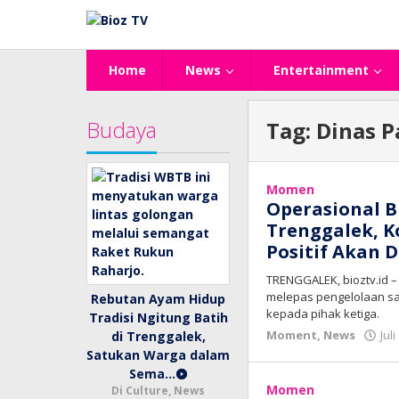
Lewati
ke
konten
Home
News
Entertainment
Budaya
Tag:
Dinas P
Momen
Operasional B
Trenggalek, K
Positif Akan 
TRENGGALEK, bioztv.id 
melepas pengelolaan sal
Rebutan Ayam Hidup
kepada pihak ketiga.
Tradisi Ngitung Batih
Moment
,
News
Jul
di Trenggalek,
Satukan Warga dalam
Sema…
Momen
Di Culture, News