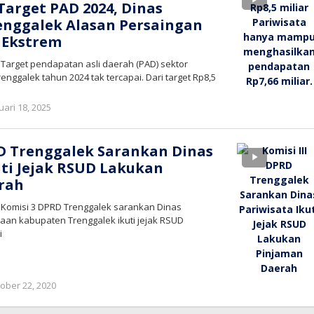
Target PAD 2024, Dinas
enggalek Alasan Persaingan
 Ekstrem
 Target pendapatan asli daerah (PAD) sektor
nggalek tahun 2024 tak tercapai. Dari target Rp8,5
oleh
uari 18, 2025
bioz
tv
RD Trenggalek Sarankan Dinas
uti Jejak RSUD Lakukan
rah
– Komisi 3 DPRD Trenggalek sarankan Dinas
aan kabupaten Trenggalek ikuti jejak RSUD
i
oleh
ober 22, 2020
bioz
tv