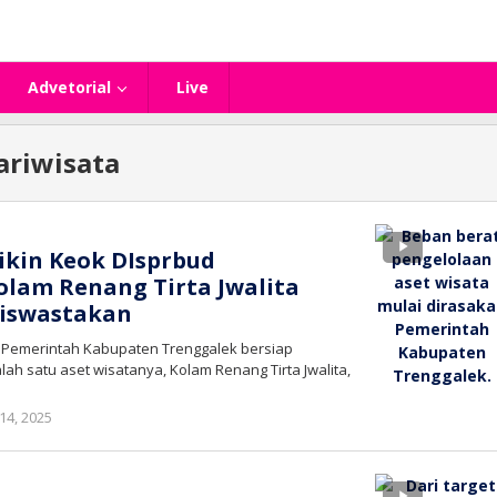
Advetorial
Live
ariwisata
ikin Keok DIsprbud
olam Renang Tirta Jwalita
Diswastakan
– Pemerintah Kabupaten Trenggalek bersiap
ah satu aset wisatanya, Kolam Renang Tirta Jwalita,
oleh
i 14, 2025
bioz
tv