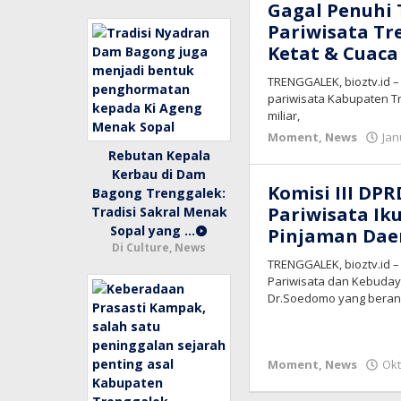
Gagal Penuhi 
Pariwisata Tr
Ketat & Cuaca
TRENGGALEK, bioztv.id –
pariwisata Kabupaten Tre
miliar,
Moment
,
News
Jan
Rebutan Kepala
Kerbau di Dam
Komisi III DP
Bagong Trenggalek:
Pariwisata Ik
Tradisi Sakral Menak
Sopal yang …
Pinjaman Dae
Di Culture, News
TRENGGALEK, bioztv.id 
Pariwisata dan Kebuday
Dr.Soedomo yang beran
Moment
,
News
Okt