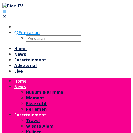
Lewati
ke
konten
Pencarian
Home
News
Entertainment
Advetorial
Live
Home
News
Hukum & Kriminal
Moment
Eksekutif
Perlemen
Entertainment
Travel
Wisata Alam
Kuliner