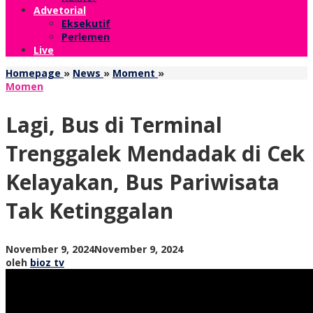
Advetorial
Eksekutif
Perlemen
Live
Lagi,
Homepage
»
News
»
Moment
»
Bus
Momen
di
Terminal
Lagi, Bus di Terminal
Trenggalek
Mendadak
Trenggalek Mendadak di Cek
di
Cek
Kelayakan, Bus Pariwisata
Kelayakan,
Bus
Tak Ketinggalan
Pariwisata
Tak
Ketinggalan
oleh
November 9, 2024
November 9, 2024
bioz
oleh
bioz tv
tv