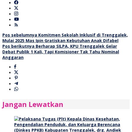
Navigasi
Pos sebelumnya
Komitmen Sekolah Inklusif di Trenggalek,
Mulai 2025 Mas Ipin Gratiskan Kebutuhan Anak Difabel
pos
Pos berikutnya
Berharap SILPA, KPU Trenggalek Gelar
Debat Publik 1 Kali, Tapi Komisioner Tak Tahu Nominal
Anggaran
Jangan Lewatkan