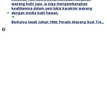
Berkarya Sejak tahun 1960, Perajin Wayang Asal Tre…