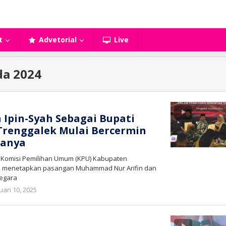
t
Advetorial
Live
da 2024
 Ipin-Syah Sebagai Bupati
 Trenggalek Mulai Bercermin
janya
– Komisi Pemilihan Umum (KPU) Kabupaten
mi menetapkan pasangan Muhammad Nur Arifin dan
egara
oleh
uari 10, 2025
bioz
tv