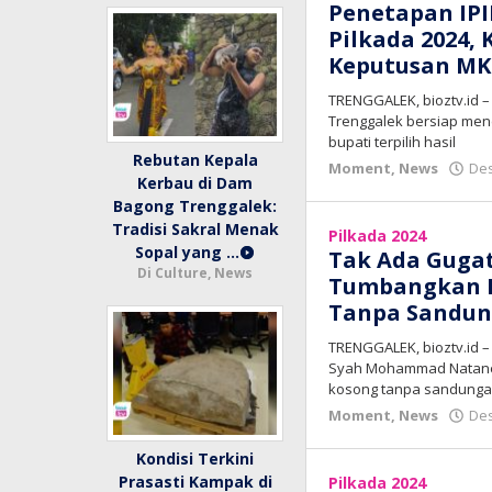
Penetapan IP
Pilkada 2024,
Keputusan MK
TRENGGALEK, bioztv.id 
Trenggalek bersiap men
bupati terpilih hasil
Rebutan Kepala
Moment
,
News
Des
Kerbau di Dam
Bagong Trenggalek:
Tradisi Sakral Menak
Pilkada 2024
Sopal yang …
Tak Ada Guga
Di Culture, News
Tumbangkan Ko
Tanpa Sandu
TRENGGALEK, bioztv.id 
Syah Mohammad Nataneg
kosong tanpa sandung
Moment
,
News
Des
Kondisi Terkini
Prasasti Kampak di
Pilkada 2024