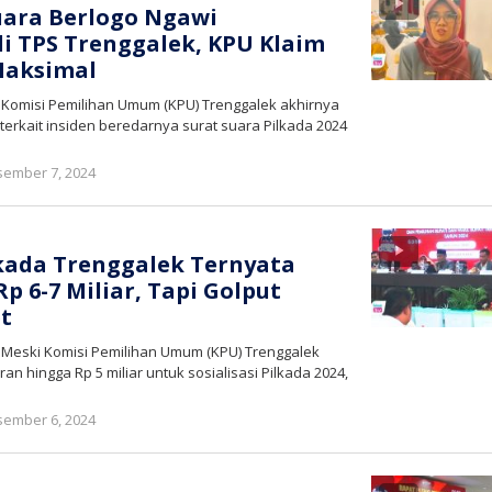
uara Berlogo Ngawi
di TPS Trenggalek, KPU Klaim
Maksimal
 Komisi Pemilihan Umum (KPU) Trenggalek akhirnya
rkait insiden beredarnya surat suara Pilkada 2024
oleh
ember 7, 2024
bioz
tv
ilkada Trenggalek Ternyata
p 6-7 Miliar, Tapi Golput
t
– Meski Komisi Pemilihan Umum (KPU) Trenggalek
n hingga Rp 5 miliar untuk sosialisasi Pilkada 2024,
oleh
ember 6, 2024
bioz
tv