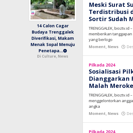
Meski Surat S
Terdistribusi 
Sortir Sudah 
14 Calon Cagar
TRENGGALEK, bioztv.id –
Budaya Trenggalek
memberikan tanggapan te
Diverifikasi, Makam
yang berlogo
Menak Sopal Menuju
Moment
,
News
Des
Penetapa…
Di Culture, News
Pilkada 2024
Sosialisasi P
Dianggarkan R
Malah Meroke
TRENGGALEK, bioztv.id 
menggelontorkan anggara
angka
Moment
,
News
Des
Pilkada 2024