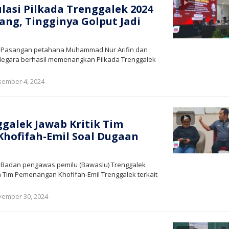
ulasi Pilkada Trenggalek 2024
ang, Tingginya Golput Jadi
– Pasangan petahana Muhammad Nur Arifin dan
gara berhasil memenangkan Pilkada Trenggalek
oleh
ember 4, 2024
bioz
tv
galek Jawab Kritik Tim
hofifah-Emil Soal Dugaan
– Badan pengawas pemilu (Bawaslu) Trenggalek
ua Tim Pemenangan Khofifah-Emil Trenggalek terkait
oleh
ember 30, 2024
bioz
tv