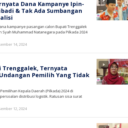
ernyata Dana Kampanye Ipin-
ribadi & Tak Ada Sumbangan
alisi
– Dana kampanye pasangan calon Bupati Trenggalek
an Syah Muhammad Natanegara pada Pilkada 2024
oleh
ember 14, 2024
bioz
tv
di Trenggalek, Ternyata
 Undangan Pemilih Yang Tidak
 Pemilihan Kepala Daerah (Pilkada) 2024 di
rsoalan distribusi logistik. Ratusan sisa surat
oleh
ember 12, 2024
bioz
tv