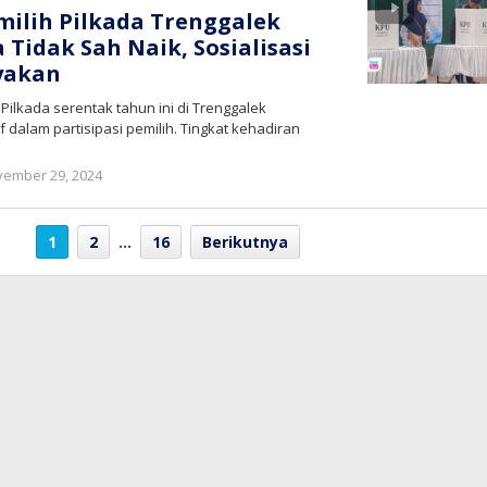
emilih Pilkada Trenggalek
 Tidak Sah Naik, Sosialisasi
yakan
Pilkada serentak tahun ini di Trenggalek
 dalam partisipasi pemilih. Tingkat kehadiran
oleh
ember 29, 2024
bioz
tv
1
2
…
16
Berikutnya