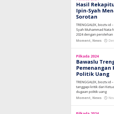
Hasil Rekapit
Ipin-Syah Men
Sorotan
TRENGGALEK, bioztv.id 
Syah Muhammad Nata Ne
2024 dengan perolehan
Moment
,
News
Des
Pilkada 2024
Bawaslu Treng
Pemenangan K
Politik Uang
TRENGGALEK, bioztv.id 
tanggapi kritik dari Ket
dugaan politik uang
Moment
,
News
Nov
Pilkada 2024