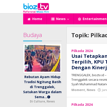
Lewati
ke
konten
Home
News
Entertainmen
Budaya
Topik:
Pilka
Pilkada 2024
Usai Tetapkan
Terpilih, KPU
Dengan Kiner
TRENGGALEK, bioztv.id 
Rebutan Ayam Hidup
Trenggalek secara res
Tradisi Ngitung Batih
Syah Muhammad Natan
di Trenggalek,
Moment
,
News
Jan
Satukan Warga dalam
Sema…
Di Culture, News
Pilkada 2024