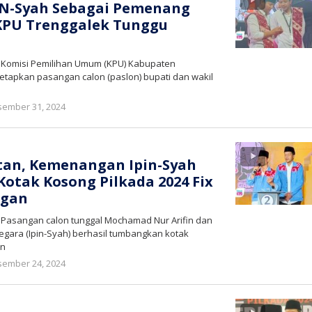
IN-Syah Sebagai Pemenang
 KPU Trenggalek Tunggu
– Komisi Pemilihan Umum (KPU) Kabupaten
etapkan pasangan calon (paslon) bupati dan wakil
oleh
ember 31, 2024
bioz
tv
tan, Kemenangan Ipin-Syah
tak Kosong Pilkada 2024 Fix
ngan
– Pasangan calon tunggal Mochamad Nur Arifin dan
ara (Ipin-Syah) berhasil tumbangkan kotak
an
oleh
ember 24, 2024
bioz
tv