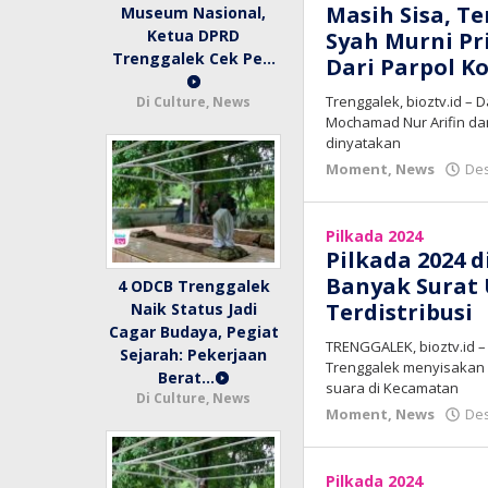
Masih Sisa, T
Museum Nasional,
Ketua DPRD
Syah Murni P
Trenggalek Cek Pe…
Dari Parpol Ko
Trenggalek, bioztv.id 
Di Culture, News
Mochamad Nur Arifin d
dinyatakan
Moment
,
News
Des
Pilkada 2024
Pilkada 2024 
Banyak Surat
4 ODCB Trenggalek
Terdistribusi
Naik Status Jadi
Cagar Budaya, Pegiat
TRENGGALEK, bioztv.id –
Sejarah: Pekerjaan
Trenggalek menyisakan pe
Berat…
suara di Kecamatan
Di Culture, News
Moment
,
News
Des
Pilkada 2024