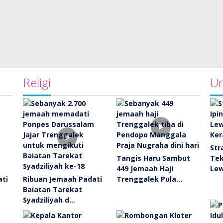
Religi
Un
Str
Tangis Haru Sambut
Tek
449 Jemaah Haji
Le
ati
Ribuan Jemaah Padati
Trenggalek Pula…
Baiatan Tarekat
Syadziliyah d…