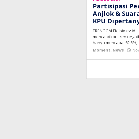
Partisipasi P
Anjlok & Suara
KPU Dipertan
TRENGGALEK, bioztv.id – 
mencatatkan tren negatif
hanya mencapai 62,5%,
Moment
,
News
Nov