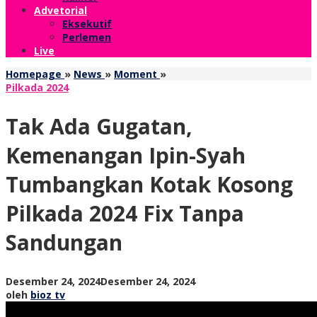
Advetorial
Eksekutif
Perlemen
Live
Tak
Homepage
»
News
»
Moment
»
Ada
Pilkada 2024
Gugatan,
Kemenangan
Tak Ada Gugatan,
Ipin-
Syah
Kemenangan Ipin-Syah
Tumbangkan
Kotak
Tumbangkan Kotak Kosong
Kosong
Pilkada
Pilkada 2024 Fix Tanpa
2024
Fix
Sandungan
Tanpa
Sandungan
oleh
Desember 24, 2024
Desember 24, 2024
bioz
oleh
bioz tv
tv