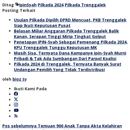
Ditag
IpinSyah
Pilkada 2024
Pilkada Trenggalek
Posting Terkait
Usulan Pilkada Dipilih DPRD Mencuat, PKB Trenggalek
Siap Ikuti Keputusan Pusat
Belasan Miliar Anggaran Pilkada Trenggalek Balik
Kanan, Serapan Tinggi Mirip Tingkat Golput
Penetapan IPIN-Syah Sebagai Pemenang Pilkada 2024,
KPU Trenggalek Tunggu Keputusan MK
Masih Sisa, Ternyata Dana Kampanye Ipin-Syah Murni
Pribadi & Tak Ada Sumbangan Dari Parpol Koalisi
Pilkada 2024 di Trenggalek, Ternyata Banyak Surat
Undangan Pemilih Yang Tidak Terdistribusi
oleh
bioz tv
Ikuti Kami Pada
Navigasi
Pos sebelumnya
Temuan 900 Anak Tanpa Akta Kelahiran