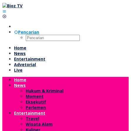
Lewati
ke
konten
Pencarian
Home
News
Entertainment
Advetorial
Live
Home
News
Hukum & Kriminal
Moment
Eksekutif
Perlemen
Entertainment
Travel
Wisata Alam
Kuliner