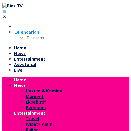
Lewati
ke
konten
Pencarian
Home
News
Entertainment
Advetorial
Live
Home
News
Hukum & Kriminal
Moment
Eksekutif
Perlemen
Entertainment
Travel
Wisata Alam
Kuliner