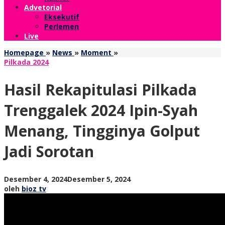
Advetorial
Eksekutif
Perlemen
Live
Hasil
Homepage
»
News
»
Moment
»
Rekapitulasi
Pilkada 2024
Pilkada
Trenggalek
Hasil Rekapitulasi Pilkada
2024
Ipin-
Trenggalek 2024 Ipin-Syah
Syah
Menang,
Menang, Tingginya Golput
Tingginya
Golput
Jadi Sorotan
Jadi
Sorotan
oleh
Desember 4, 2024
Desember 5, 2024
bioz
oleh
bioz tv
tv