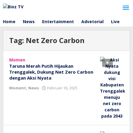
Lewati
ke
konten
Home
News
Entertainment
Advetorial
Live
Tag:
Net Zero Carbon
Momen
Taruna Merah Putih Hijaukan
Trenggalek, Dukung Net Zero Carbon
dengan Aksi Nyata
oleh
Moment
,
News
Februari 16, 2025
bioz
tv