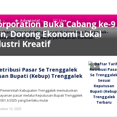
t
Advetorial
Live
orporation Buka Cabang ke-9
an, Dorong Ekonomi Lokal
ustri Kreatif
etribusi Pasar Se Trenggalek
san Bupati (Kebup) Trenggalek
 – Pemerintah Kabupaten Trenggalek memutuskan
layanan pasar melalui Keputusan Bupati Trenggalek
.001.3/2025 yang berlaku mulai
oleh
ustus 12, 2025
bioz