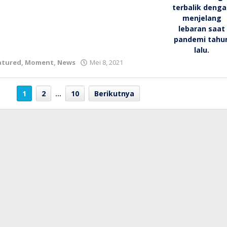
oleh
atured
,
Moment
,
News
Mei 8, 2021
bioz
tv
1
2
…
10
Berikutnya