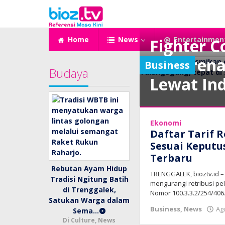
Lewati
ke
konten
Home
News
Entertainmen
Fighter C
di Duren
Business
Budaya
Lewat Ind
Business
,
News
Ekonomi
Daftar Tarif R
September
Sesuai Keputu
14,
Terbaru
2025
Rebutan Ayam Hidup
oleh
TRENGGALEK, bioztv.id
bioz
Tradisi Ngitung Batih
mengurangi retribusi pe
tv
di Trenggalek,
Nomor 100.3.3.2/254/406
Satukan Warga dalam
Business
,
News
Ag
Sema…
Di Culture, News