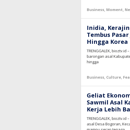
Business
,
Moment
,
N
Inidia, Keraj
Tembus Pasar
Hingga Korea
TRENGGALEK, bioztv.id – 
barongan asal Kabupate
hingga
Business
,
Culture
,
Fea
Geliat Ekono
Sawmil Asal K
Kerja Lebih B
TRENGGALEK, bioztv.id 
asal Desa Bogoran, Kec
mampu serap tenaga