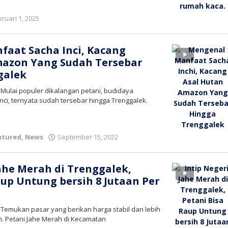
oleh
bruari 1, 2025
bioz
tv
aat Sacha Inci, Kacang
mazon Yang Sudah Tersebar
galek
 Mulai populer dikalangan petani, budidaya
ci, ternyata sudah tersebar hingga Trenggalek.
oleh
atured
,
News
September 15, 2022
bioz
tv
Jahe Merah di Trenggalek,
aup Untung bersih 8 Jutaan Per
 Temukan pasar yang berikan harga stabil dan lebih
an. Petani Jahe Merah di Kecamatan