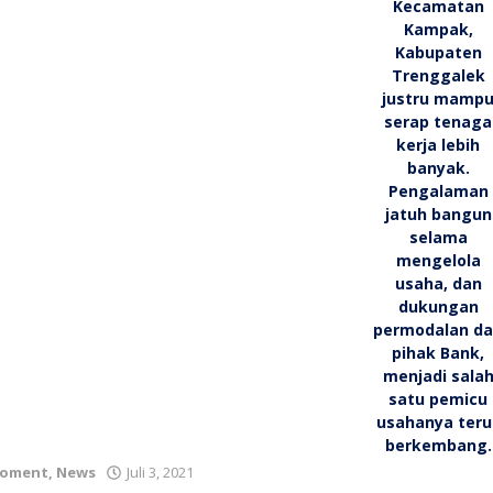
oleh
oment
,
News
Juli 3, 2021
bioz