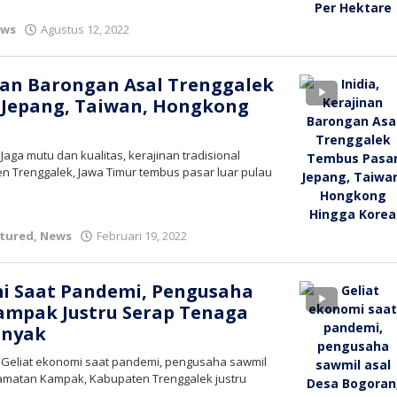
oleh
ews
Agustus 12, 2022
bioz
tv
inan Barongan Asal Trenggalek
 Jepang, Taiwan, Hongkong
Jaga mutu dan kualitas, kerajinan tradisional
n Trenggalek, Jawa Timur tembus pasar luar pulau
oleh
tured
,
News
Februari 19, 2022
bioz
tv
mi Saat Pandemi, Pengusaha
ampak Justru Serap Tenaga
anyak
– Geliat ekonomi saat pandemi, pengusaha sawmil
amatan Kampak, Kabupaten Trenggalek justru