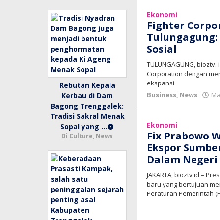
Ekonomi
Fighter Corpo
Tulungagung:
Sosial
TULUNGAGUNG, bioztv. id
Corporation dengan mem
ekspansi
Rebutan Kepala
Business
,
News
Ma
Kerbau di Dam
Bagong Trenggalek:
Tradisi Sakral Menak
Ekonomi
Sopal yang …
Fix Prabowo W
Di Culture, News
Ekspor Sumber
Dalam Negeri
JAKARTA, bioztv.id – P
baru yang bertujuan me
Peraturan Pemerintah (