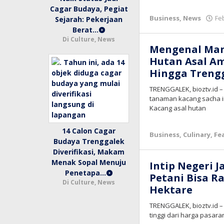
Cagar Budaya, Pegiat
Business
,
News
Fe
Sejarah: Pekerjaan
Berat…
Di Culture, News
Mengenal Manf
Hutan Asal A
Hingga Treng
TRENGGALEK, bioztv.id –
tanaman kacang sacha in
Kacang asal hutan
14 Calon Cagar
Business
,
Culinary
,
Fe
Budaya Trenggalek
Diverifikasi, Makam
Menak Sopal Menuju
Intip Negeri 
Penetapa…
Petani Bisa R
Di Culture, News
Hektare
TRENGGALEK, bioztv.id –
tinggi dari harga pasar