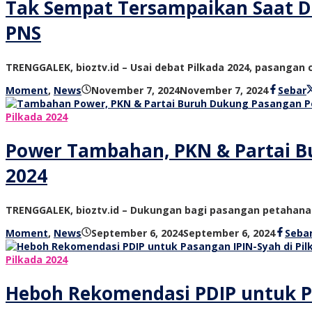
Tak Sempat Tersampaikan Saat De
PNS
TRENGGALEK, bioztv.id – Usai debat Pilkada 2024, pasangan
oleh
Moment
,
News
November 7, 2024
November 7, 2024
Sebar
bioz
tv
Pilkada 2024
Power Tambahan, PKN & Partai Bu
2024
TRENGGALEK, bioztv.id – Dukungan bagi pasangan petahana
oleh
Moment
,
News
September 6, 2024
September 6, 2024
Seba
bioz
tv
Pilkada 2024
Heboh Rekomendasi PDIP untuk Pas