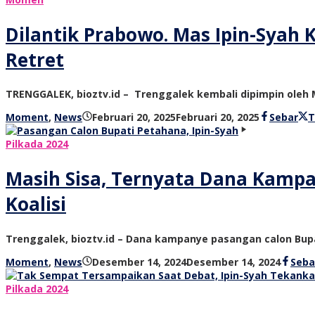
Dilantik Prabowo. Mas Ipin-Syah 
Retret
TRENGGALEK, bioztv.id – Trenggalek kembali dipimpin oleh
oleh
Moment
,
News
Februari 20, 2025
Februari 20, 2025
Sebar
T
bioz
tv
Pilkada 2024
Masih Sisa, Ternyata Dana Kampa
Koalisi
Trenggalek, bioztv.id – Dana kampanye pasangan calon Bu
oleh
Moment
,
News
Desember 14, 2024
Desember 14, 2024
Seba
bioz
tv
Pilkada 2024