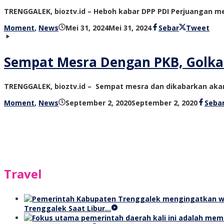
TRENGGALEK, bioztv.id – Heboh kabar DPP PDI Perjuangan
oleh
Moment
,
News
Mei 31, 2024
Mei 31, 2024
Sebar
Tweet
bioz
tv
Sempat Mesra Dengan PKB, Golka
TRENGGALEK, bioztv.id – Sempat mesra dan dikabarkan aka
oleh
Moment
,
News
September 2, 2020
September 2, 2020
Seba
bioz
tv
Travel
Trenggalek Saat Libur…