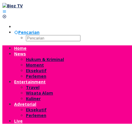
Lewati
ke
konten
Pencarian
Home
News
Hukum & Kriminal
Moment
Eksekutif
Perlemen
Entertainment
Travel
Wisata Alam
Kuliner
Advetorial
Eksekutif
Perlemen
Live