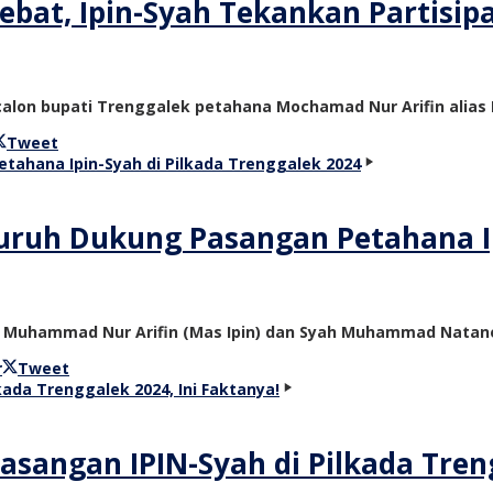
bat, Ipin-Syah Tekankan Partisip
 calon bupati Trenggalek petahana Mochamad Nur Arifin alia
Tweet
ruh Dukung Pasangan Petahana Ip
 Muhammad Nur Arifin (Mas Ipin) dan Syah Muhammad Nataneg
r
Tweet
angan IPIN-Syah di Pilkada Treng