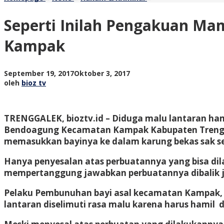
Inilah
Pengakuan
Seperti Inilah Pengakuan M
Mama
Muda
Kampak
Pelaku
Penusukan
&
oleh
September 19, 2017
Oktober 3, 2017
Pembuangan
bioz
oleh
bioz tv
Bayi
tv
Asal
Kampak
TRENGGALEK, bioztv.id – Diduga malu lantaran ham
Bendoagung Kecamatan Kampak Kabupaten Trengga
memasukkan bayinya ke dalam karung bekas sak s
Hanya penyesalan atas perbuatannya yang bisa dila
mempertanggung jawabkan perbuatannya dibalik je
Pelaku Pembunuhan bayi asal kecamatan Kampak, L
lantaran diselimuti rasa malu karena harus hamil d