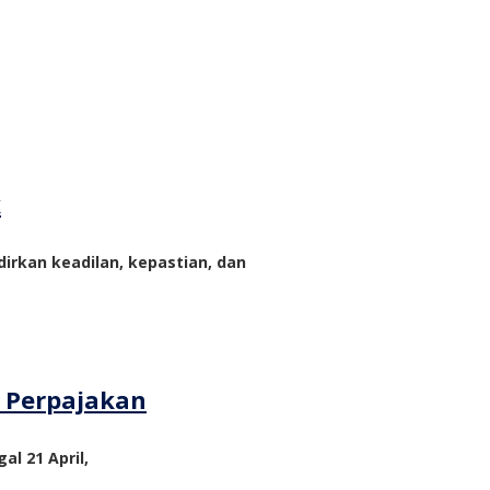
k
rkan keadilan, kepastian, dan
m Perpajakan
al 21 April,