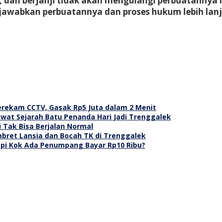
dan berjanji tidak akan mengulangi perbuatannya la
awabkan perbuatannya dan proses hukum lebih lanj
erekam CCTV, Gasak Rp5 Juta dalam 2 Menit
wat Sejarah Batu Penanda Hari Jadi Trenggalek
i Tak Bisa Berjalan Normal
mbret Lansia dan Bocah TK di Trenggalek
api Kok Ada Penumpang Bayar Rp10 Ribu?