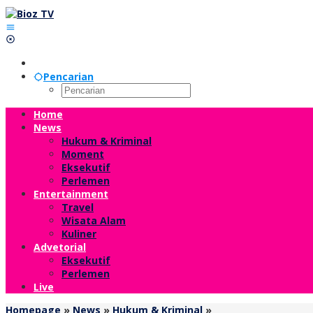
Lewati
ke
konten
Pencarian
Home
News
Hukum & Kriminal
Moment
Eksekutif
Perlemen
Entertainment
Travel
Wisata Alam
Kuliner
Advetorial
Eksekutif
Perlemen
Live
Seperti
Homepage
»
News
»
Hukum & Kriminal
»