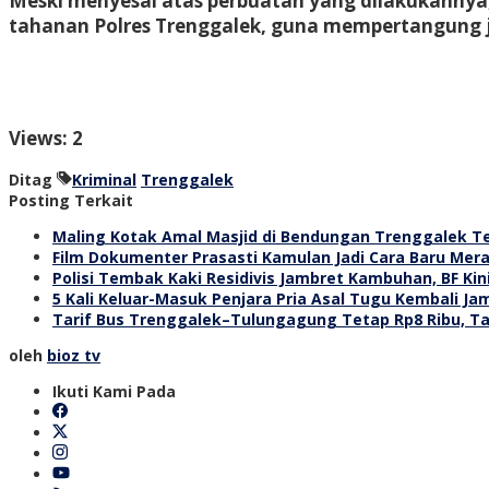
Meski menyesal atas perbuatan yang dilakukannya, 
tahanan Polres Trenggalek, guna mempertangung j
Views: 2
Ditag
Kriminal
Trenggalek
Posting Terkait
Maling Kotak Amal Masjid di Bendungan Trenggalek T
Film Dokumenter Prasasti Kamulan Jadi Cara Baru Mera
Polisi Tembak Kaki Residivis Jambret Kambuhan, BF Kin
5 Kali Keluar-Masuk Penjara Pria Asal Tugu Kembali Ja
Tarif Bus Trenggalek–Tulungagung Tetap Rp8 Ribu, T
oleh
bioz tv
Ikuti Kami Pada