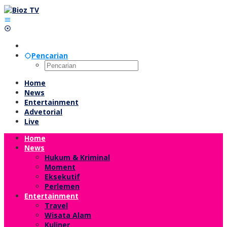
Lewati
ke
konten
Pencarian
Home
News
Entertainment
Advetorial
Live
Home
News
Hukum & Kriminal
Moment
Eksekutif
Perlemen
Entertainment
Travel
Wisata Alam
Kuliner