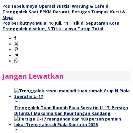
Navigasi
Pos sebelumnya
Operasi Yustisi Warung & Cafe di
Trenggalek Saat PPKM Darurat, Petugas Tumpuk Kursi &
pos
Meja
Pos berikutnya
Mulai 16 Juli, 11 Titik di Seputaran Kota
Trenggalek disekat, 3 Titik Lainya Tutup Total
Jangan Lewatkan
Trenggalek Tuan Rumah Piala Soeratin U-17, Persiga
Dituntut Maksimalkan Keuntungan Kandang