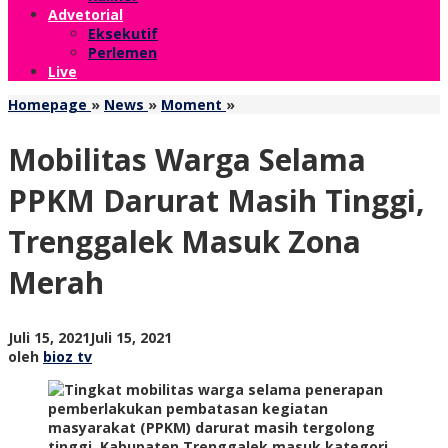
Advetorial
Eksekutif
Perlemen
Live
Mobilitas
Homepage
»
News
»
Moment
»
Warga
Selama
Mobilitas Warga Selama
PPKM
Darurat
PPKM Darurat Masih Tinggi,
Masih
Tinggi,
Trenggalek Masuk Zona
Trenggalek
Masuk
Merah
Zona
Merah
oleh
Juli 15, 2021
Juli 15, 2021
bioz
oleh
bioz tv
tv