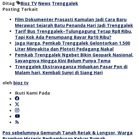
Ditag
Bioz TV
News
Trenggalek
Posting Terkait
Film Dokumenter Prasasti Kamulan Jadi Cara Baru
Merawat Sejarah Batu Penanda Hari Jadi Trenggalek
Tarif Bus Trenggalek–Tulungagung Tetap Rp8 Ribu,
Tapi Kok Ada Penumpang Bayar Rp10 Ribu?
Jaga Harga, Pemkab Trenggalek Gelontorkan 1.500
Liter Minyakita dan Plototi Pedagang Nakal
Pemkab Trenggalek Ngebet Bikin Geopark Nasional,
Sayangnya Hingga Kini Belum Punya Tema
Trenggalek Ekstravaganza Hidupkan Pasar Pon di
Malam hari, Kembali Sunyi di Siang Hari
oleh
bioz tv
Ikuti Kami Pada
Navigasi
Pos sebelumnya
Gemuruh Tanah Retak & Longsor, Warga
Prambon Histeris Berhamburan Keluar Rumah