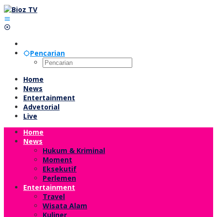
Lewati
ke
konten
Pencarian
Home
News
Entertainment
Advetorial
Live
Home
News
Hukum & Kriminal
Moment
Eksekutif
Perlemen
Entertainment
Travel
Wisata Alam
Kuliner