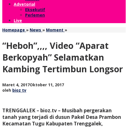
Advetorial
Eksekutif
Perlemen
Live
"Heboh",,,,
Homepage
»
News
»
Moment
»
Video
"Aparat
“Heboh”,,,, Video “Aparat
Berkopyah"
Selamatkan
Berkopyah” Selamatkan
Kambing
Tertimbun
Kambing Tertimbun Longsor
Longsor
oleh
Maret 4, 2017
Oktober 11, 2017
bioz
oleh
bioz tv
tv
TRENGGALEK – bioz.tv – Musibah pergerakan
tanah yang terjadi di dusun Pakel Desa Prambon
Kecamatan Tugu Kabupaten Trenggalek,