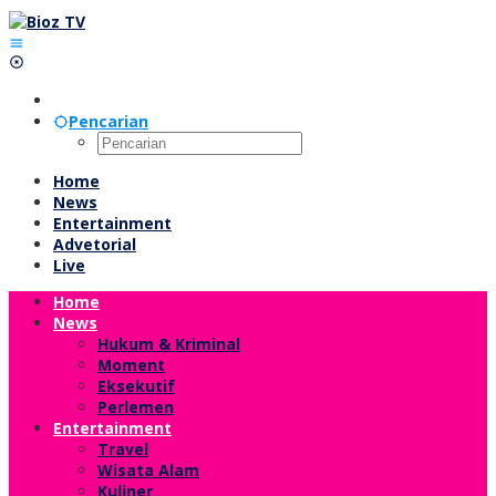
Lewati
ke
konten
Pencarian
Home
News
Entertainment
Advetorial
Live
Home
News
Hukum & Kriminal
Moment
Eksekutif
Perlemen
Entertainment
Travel
Wisata Alam
Kuliner