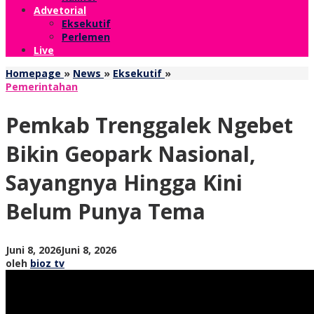
Advetorial
Eksekutif
Perlemen
Live
Pemkab
Homepage
»
News
»
Eksekutif
»
Trenggalek
Pemerintahan
Ngebet
Bikin
Pemkab Trenggalek Ngebet
Geopark
Nasional,
Bikin Geopark Nasional,
Sayangnya
Hingga
Sayangnya Hingga Kini
Kini
Belum
Belum Punya Tema
Punya
Tema
oleh
Juni 8, 2026
Juni 8, 2026
bioz
oleh
bioz tv
tv