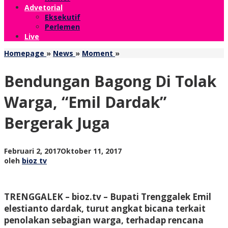
Advetorial
Eksekutif
Perlemen
Live
Bendungan
Homepage
»
News
»
Moment
»
Bagong
Di
Bendungan Bagong Di Tolak
Tolak
Warga,
Warga, “Emil Dardak”
"Emil
Dardak"
Bergerak Juga
Bergerak
Juga
oleh
Februari 2, 2017
Oktober 11, 2017
bioz
oleh
bioz tv
tv
TRENGGALEK – bioz.tv – Bupati Trenggalek Emil
elestianto dardak, turut angkat bicana terkait
penolakan sebagian warga, terhadap rencana