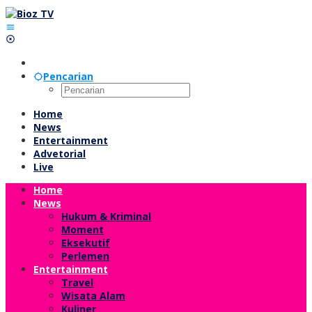
Lewati
ke
konten
Pencarian
Home
News
Entertainment
Advetorial
Live
Home
News
Hukum & Kriminal
Moment
Eksekutif
Perlemen
Entertainment
Travel
Wisata Alam
Kuliner