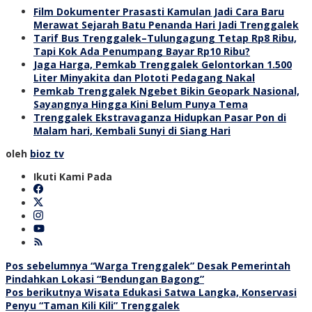
Film Dokumenter Prasasti Kamulan Jadi Cara Baru
Merawat Sejarah Batu Penanda Hari Jadi Trenggalek
Tarif Bus Trenggalek–Tulungagung Tetap Rp8 Ribu,
Tapi Kok Ada Penumpang Bayar Rp10 Ribu?
Jaga Harga, Pemkab Trenggalek Gelontorkan 1.500
Liter Minyakita dan Plototi Pedagang Nakal
Pemkab Trenggalek Ngebet Bikin Geopark Nasional,
Sayangnya Hingga Kini Belum Punya Tema
Trenggalek Ekstravaganza Hidupkan Pasar Pon di
Malam hari, Kembali Sunyi di Siang Hari
oleh
bioz tv
Ikuti Kami Pada
Navigasi
Pos sebelumnya
“Warga Trenggalek” Desak Pemerintah
Pindahkan Lokasi “Bendungan Bagong”
pos
Pos berikutnya
Wisata Edukasi Satwa Langka, Konservasi
Penyu “Taman Kili Kili” Trenggalek