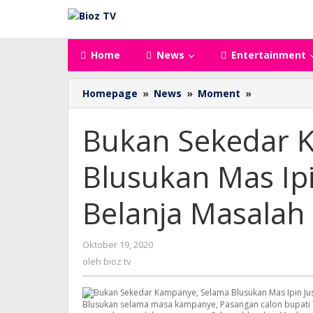
Lewati
ke
konten
Home
News
Entertainment
Bukan
Homepage
»
News
»
Moment
»
Sekedar
Kampanye,
Bukan Sekedar 
Selama
Blusukan
Blusukan Mas Ip
Mas
Ipin
Justru
Belanja Masalah
Utamakan
Belanja
Masalah
oleh
Oktober 19, 2020
bioz
oleh
bioz tv
tv
Blusukan selama masa kampanye, Pasangan calon bupati 