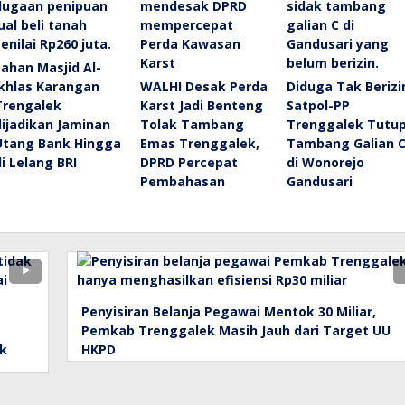
Lahan Masjid Al-
Ikhlas Karangan
WALHI Desak Perda
Diduga Tak Berizi
Trengalek
Karst Jadi Benteng
Satpol-PP
dijadikan Jaminan
Tolak Tambang
Trenggalek Tutu
Utang Bank Hingga
Emas Trenggalek,
Tambang Galian 
di Lelang BRI
DPRD Percepat
di Wonorejo
Pembahasan
Gandusari
Penyisiran Belanja Pegawai Mentok 30 Miliar,
Pemkab Trenggalek Masih Jauh dari Target UU
ak
HKPD