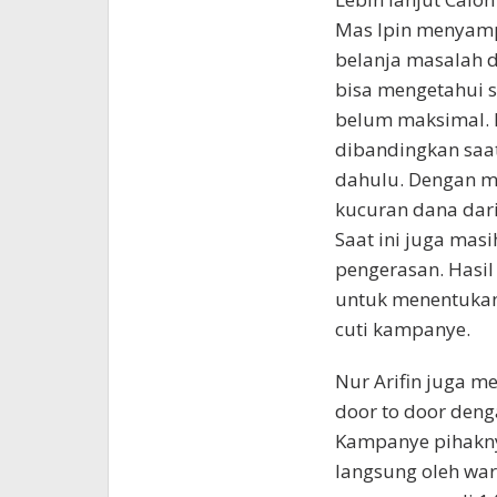
Mas Ipin menyampa
belanja masalah d
bisa mengetahui se
belum maksimal. N
dibandingkan saat
dahulu. Dengan m
kucuran dana dari
Saat ini juga masi
pengerasan. Hasil
untuk menentukan 
cuti kampanye.
Nur Arifin juga m
door to door deng
Kampanye pihaknya
langsung oleh war