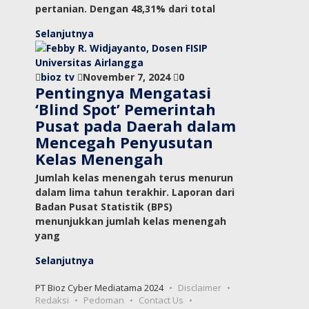
pertanian. Dengan 48,31% dari total
Selanjutnya
bioz tv
November 7, 2024
0
Pentingnya Mengatasi
‘Blind Spot’ Pemerintah
Pusat pada Daerah dalam
Mencegah Penyusutan
Kelas Menengah
Jumlah kelas menengah terus menurun
dalam lima tahun terakhir. Laporan dari
Badan Pusat Statistik (BPS)
menunjukkan jumlah kelas menengah
yang
Selanjutnya
PT Bioz Cyber Mediatama 2024
Disclaimer
Redaksi
Pedoman
Contact Us