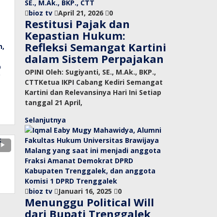
bioz tv
April 21, 2026
0
Restitusi Pajak dan
Kepastian Hukum:
Refleksi Semangat Kartini
n,
dalam Sistem Perpajakan
p
OPINI Oleh: Sugiyanti, SE., M.Ak., BKP.,
C
CTTKetua IKPI Cabang Kediri Semangat
Kartini dan Relevansinya Hari Ini Setiap
tanggal 21 April,
Selanjutnya
bioz tv
Januari 16, 2025
0
Menunggu Political Will
dari Bupati Trenggalek