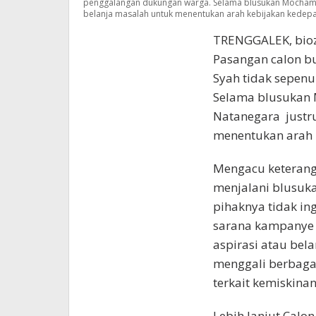
penggalangan dukungan warga. Selama blusukan Mochama
belanja masalah untuk menentukan arah kebijakan kedepa
TRENGGALEK, bioz
Pasangan calon bu
Syah tidak sepen
Selama blusukan
Natanegara justr
menentukan arah 
Mengacu keterang
menjalani blusuka
pihaknya tidak i
sarana kampanye s
aspirasi atau bel
menggali berbaga
terkait kemiskinan
Lebih lanjut Calo