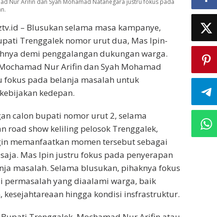
d Nur Arifin dan Syah Mohamad Natanegara justru fokus pada
n.
tv.id – Blusukan selama masa kampanye,
pati Trenggalek nomor urut dua, Mas Ipin-
uhnya demi penggalangan dukungan warga.
 Mochamad Nur Arifin dan Syah Mohamad
u fokus pada belanja masalah untuk
kebijakan kedepan.
an calon bupati nomor urut 2, selama
n road show keliling pelosok Trenggalek,
ngin memanfaatkan momen tersebut sebagai
aja. Mas Ipin justru fokus pada penyerapan
anja masalah. Selama blusukan, pihaknya fokus
i permasalah yang diaalami warga, baik
, kesejahtareaan hingga kondisi insfrastruktur.
n Bupati Trenggalek, Mochamad Nur Arifin atau