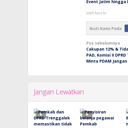
Event Jatim hingga 
oleh
bioz tv
Ikuti Kami Pada
Navigasi
Pos sebelumnya
Cakupan 12% & Tida
pos
PAD, Komisi II DPRD
Minta PDAM Jangan 
Jangan Lewatkan