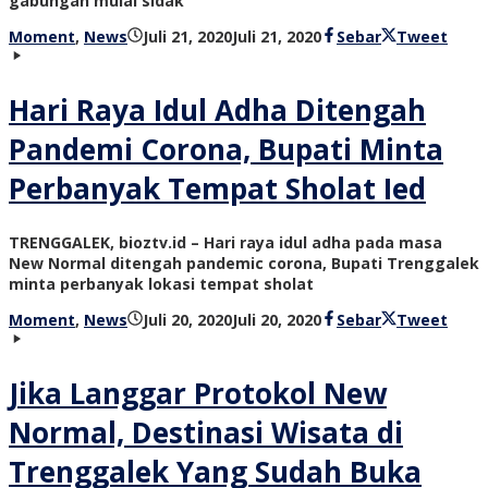
gabungan mulai sidak
oleh
Moment
,
News
Juli 21, 2020
Juli 21, 2020
Sebar
Tweet
bioz
tv
Hari Raya Idul Adha Ditengah
Pandemi Corona, Bupati Minta
Perbanyak Tempat Sholat Ied
TRENGGALEK, bioztv.id – Hari raya idul adha pada masa
New Normal ditengah pandemic corona, Bupati Trenggalek
minta perbanyak lokasi tempat sholat
oleh
Moment
,
News
Juli 20, 2020
Juli 20, 2020
Sebar
Tweet
bioz
tv
Jika Langgar Protokol New
Normal, Destinasi Wisata di
Trenggalek Yang Sudah Buka