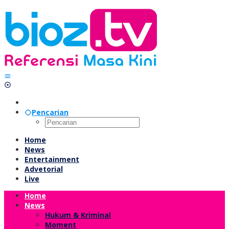
Lewati
ke
konten
Pencarian
Home
News
Entertainment
Advetorial
Live
Home
News
Hukum & Kriminal
Moment