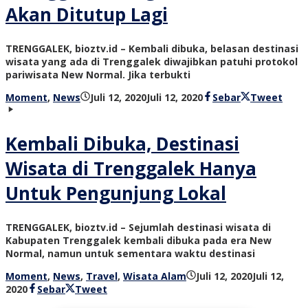
Akan Ditutup Lagi
TRENGGALEK, bioztv.id – Kembali dibuka, belasan destinasi
wisata yang ada di Trenggalek diwajibkan patuhi protokol
pariwisata New Normal. Jika terbukti
oleh
Moment
,
News
Juli 12, 2020
Juli 12, 2020
Sebar
Tweet
bioz
tv
Kembali Dibuka, Destinasi
Wisata di Trenggalek Hanya
Untuk Pengunjung Lokal
TRENGGALEK, bioztv.id – Sejumlah destinasi wisata di
Kabupaten Trenggalek kembali dibuka pada era New
Normal, namun untuk sementara waktu destinasi
Moment
,
News
,
Travel
,
Wisata Alam
Juli 12, 2020
Juli 12,
oleh
2020
Sebar
Tweet
bioz