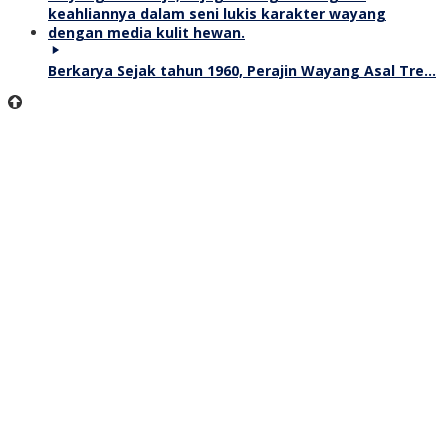
Berkarya Sejak tahun 1960, Perajin Wayang Asal Tre…