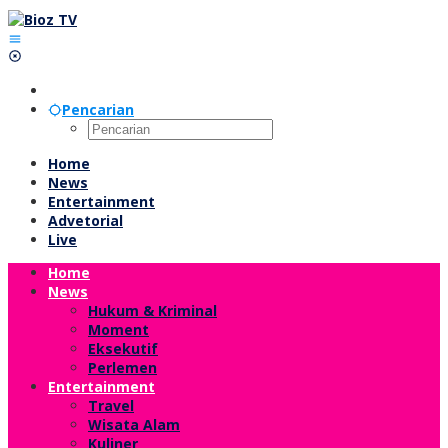
Lewati
ke
konten
Pencarian
Home
News
Entertainment
Advetorial
Live
Home
News
Hukum & Kriminal
Moment
Eksekutif
Perlemen
Entertainment
Travel
Wisata Alam
Kuliner