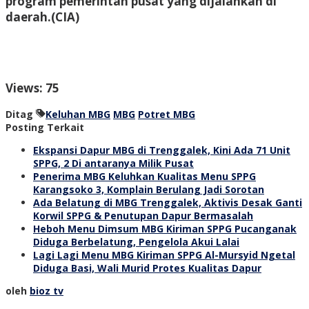
program pemerintah pusat yang dijalankan di
daerah.
(CIA)
Views: 75
Ditag
Keluhan MBG
MBG
Potret MBG
Posting Terkait
Ekspansi Dapur MBG di Trenggalek, Kini Ada 71 Unit
SPPG, 2 Di antaranya Milik Pusat
Penerima MBG Keluhkan Kualitas Menu SPPG
Karangsoko 3, Komplain Berulang Jadi Sorotan
Ada Belatung di MBG Trenggalek, Aktivis Desak Ganti
Korwil SPPG & Penutupan Dapur Bermasalah
Heboh Menu Dimsum MBG Kiriman SPPG Pucanganak
Diduga Berbelatung, Pengelola Akui Lalai
Lagi Lagi Menu MBG Kiriman SPPG Al-Mursyid Ngetal
Diduga Basi, Wali Murid Protes Kualitas Dapur
oleh
bioz tv