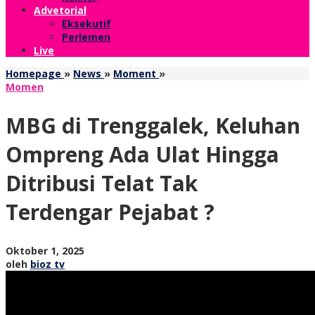
Advetorial
Eksekutif
Perlemen
Live
MBG
Homepage
»
News
»
Moment
»
di
Momen
Trenggalek,
Keluhan
MBG di Trenggalek, Keluhan
Ompreng
Ada
Ompreng Ada Ulat Hingga
Ulat
Hingga
Ditribusi Telat Tak
Ditribusi
Telat
Terdengar Pejabat ?
Tak
Terdengar
Pejabat
?
oleh
Oktober 1, 2025
bioz
oleh
bioz tv
tv