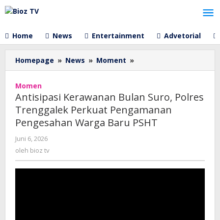
Lewati
ke
konten
Home
News
Entertainment
Advetorial
Antisipasi
Homepage
»
News
»
Moment
»
Kerawanan
Bulan
Momen
Suro,
Antisipasi Kerawanan Bulan Suro, Polres
Polres
Trenggalek Perkuat Pengamanan
Trenggalek
Pengesahan Warga Baru PSHT
Perkuat
Pengamanan
oleh
Juni 6, 2026
Pengesahan
bioz
oleh
bioz tv
Warga
tv
Baru
PSHT