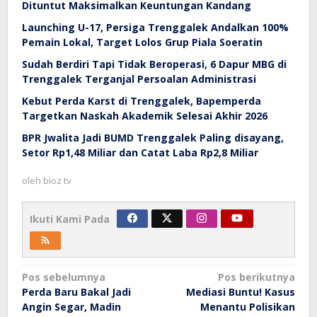
Dituntut Maksimalkan Keuntungan Kandang
Launching U-17, Persiga Trenggalek Andalkan 100%
Pemain Lokal, Target Lolos Grup Piala Soeratin
Sudah Berdiri Tapi Tidak Beroperasi, 6 Dapur MBG di
Trenggalek Terganjal Persoalan Administrasi
Kebut Perda Karst di Trenggalek, Bapemperda
Targetkan Naskah Akademik Selesai Akhir 2026
BPR Jwalita Jadi BUMD Trenggalek Paling disayang,
Setor Rp1,48 Miliar dan Catat Laba Rp2,8 Miliar
oleh
bioz tv
Ikuti Kami Pada
Navigasi
Pos sebelumnya
Pos berikutnya
Perda Baru Bakal Jadi
Mediasi Buntu! Kasus
pos
Angin Segar, Madin
Menantu Polisikan