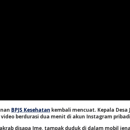
yanan
BPJS Kesehatan
kembali mencuat. Kepala Desa
ideo berdurasi dua menit di akun Instagram priba
krab disapa Ime, tampak duduk di dalam mobil jena