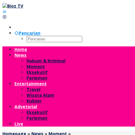
Lewati
ke
konten
Pencarian
Home
News
Hukum & Kriminal
Moment
Eksekutif
Perlemen
Entertainment
Travel
Wisata Alam
Kuliner
Advetorial
Eksekutif
Perlemen
Live
Disamping
Homepage
»
News
»
Moment
»