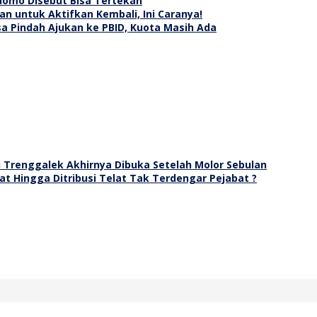
edomo Disebut Bisa Tertekan
an untuk Aktifkan Kembali, Ini Caranya!
sa Pindah Ajukan ke PBID, Kuota Masih Ada
i Trenggalek Akhirnya Dibuka Setelah Molor Sebulan
t Hingga Ditribusi Telat Tak Terdengar Pejabat ?