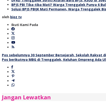
DPRD Trenggalek Soroti Aturan Baru BPJS, RSUD dr So
BPJS PBI Tiba-tiba Mati? Warga Trenggalek Punya 6 Bul
Solusi BPJS PBIJK Mati Permanen, Warga Trenggalek Bi
oleh
bioz tv
Ikuti Kami Pada
Navigasi
Pos sebelumnya
30 September Bersejarah, Sekolah Rakyat d
Pos berikutnya
MBG di Trenggalek, Keluhan Ompreng Ada Ula
pos
Jangan Lewatkan