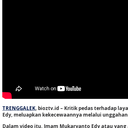
TRENGGALEK
, bioztv.id
– Kritik pedas terhadap la
Edy, meluapkan kekecewaannya melalui unggahan v
Dalam video itu, Imam Mukaryanto Edy atau yang a