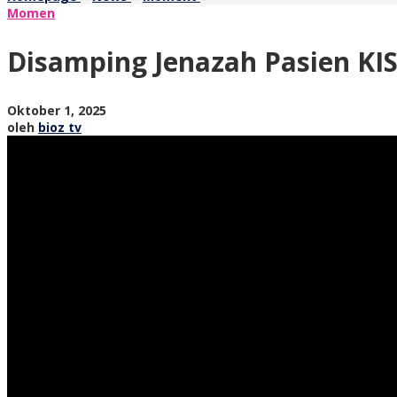
Jenazah
Momen
Pasien
KIS
Disamping Jenazah Pasien KIS
Nonaktif,
Kades
Jajar
oleh
Oktober 1, 2025
Kritik
bioz
oleh
bioz tv
Pedas
tv
Layanan
BPJS
Kesehatan