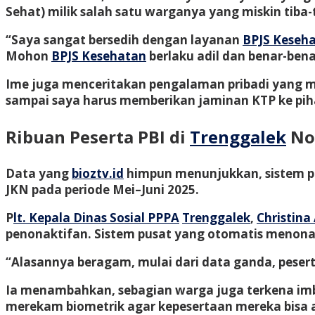
Sehat) milik salah satu warganya yang miskin tiba
“Saya sangat bersedih dengan layanan
BPJS Keseha
Mohon
BPJS Kesehatan
berlaku adil dan benar-bena
Ime juga menceritakan pengalaman pribadi yang m
sampai saya harus memberikan jaminan KTP ke pih
Ribuan Peserta PBI di
Trenggalek
Non
Data yang
bioztv.id
himpun menunjukkan, sistem pu
JKN pada periode Mei–Juni 2025.
P
lt. Kepala Dinas Sosial PPPA
Trenggalek
,
Christina
penonaktifan. Sistem pusat yang otomatis menona
“Alasannya beragam, mulai dari data ganda, pesert
Ia menambahkan, sebagian warga juga terkena imba
merekam biometrik agar kepesertaan mereka bisa a