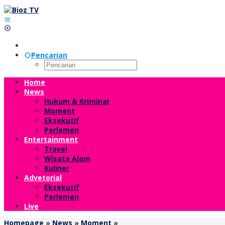
Lewati
ke
konten
Pencarian
Home
News
Hukum & Kriminal
Moment
Eksekutif
Perlemen
Entertainment
Travel
Wisata Alam
Kuliner
Advetorial
Eksekutif
Perlemen
Live
Pemilu
Homepage
»
News
»
Moment
»