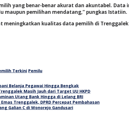
lih yang benar-benar akurat dan akuntabel. Data i
lu maupun pemilihan mendatang,” pungkas Istatiin.
t meningkatkan kualitas data pemilih di Trenggalek
emilih Terkini
Pemilu
ani Belanja Pegawai Hingga Bengkak
Trenggalek Masih Jauh dari Target UU HKPD
Jaminan Utang Bank Hingga di Lelang BRI
g Emas Trenggalek, DPRD Percepat Pembahasan
ang Galian C di Wonorejo Gandusari