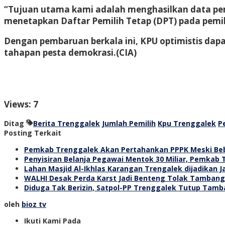
“Tujuan utama kami adalah menghasilkan data pemi
menetapkan Daftar Pemilih Tetap (DPT) pada pemi
Dengan pembaruan berkala ini, KPU optimistis dapa
tahapan pesta demokrasi.
(CIA)
Views: 7
Ditag
Berita Trenggalek
Jumlah Pemilih
Kpu Trenggalek
P
Posting Terkait
Pemkab Trenggalek Akan Pertahankan PPPK Meski Beb
Penyisiran Belanja Pegawai Mentok 30 Miliar, Pemkab 
Lahan Masjid Al-Ikhlas Karangan Trengalek dijadikan 
WALHI Desak Perda Karst Jadi Benteng Tolak Tamban
Diduga Tak Berizin, Satpol-PP Trenggalek Tutup Tamb
oleh
bioz tv
Ikuti Kami Pada