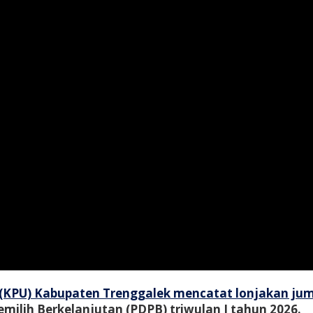
KPU) Kabupaten Trenggalek mencatat lonjakan jumla
milih Berkelanjutan (PDPB) triwulan I tahun 2026.