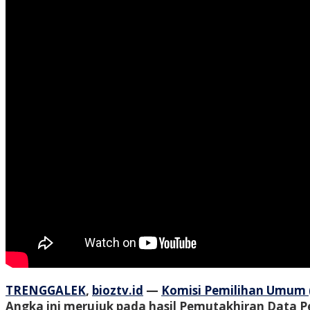
TRENGGALEK
,
bioztv.id
—
Komisi Pemilihan Umum (
Angka ini merujuk pada hasil Pemutakhiran Data Pe