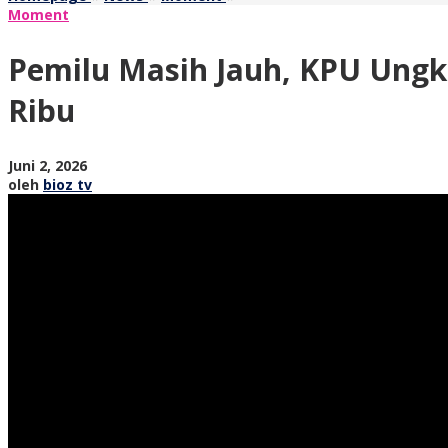
Masih
Moment
Jauh,
KPU
Pemilu Masih Jauh, KPU Ungka
Ungkap
Jumlah
Ribu
Pemilih
di
Trenggalek
oleh
Juni 2, 2026
Kini
bioz
oleh
bioz tv
Tembus
tv
Lebih
600
Ribu