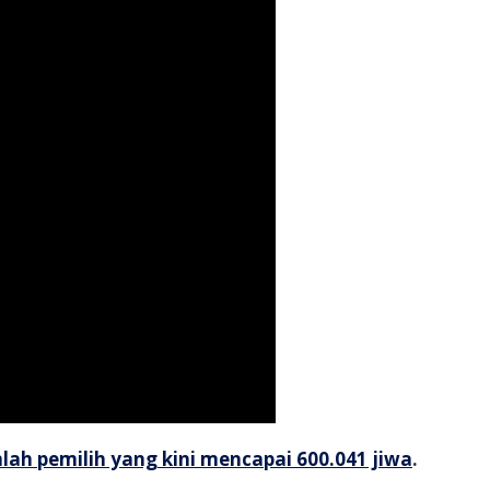
h pemilih yang kini mencapai 600.041 jiwa
.