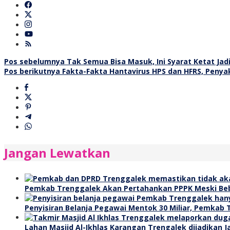
Navigasi
Pos sebelumnya
Tak Semua Bisa Masuk, Ini Syarat Ketat Jad
Pos berikutnya
Fakta-Fakta Hantavirus HPS dan HFRS, Penyaki
pos
Jangan Lewatkan
Pemkab Trenggalek Akan Pertahankan PPPK Meski Beb
Penyisiran Belanja Pegawai Mentok 30 Miliar, Pemkab 
Lahan Masjid Al-Ikhlas Karangan Trengalek dijadikan 