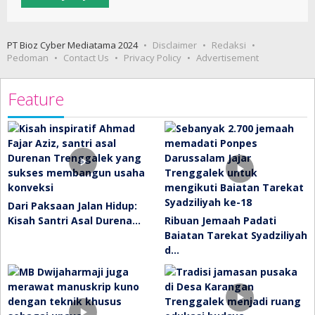
PT Bioz Cyber Mediatama 2024
Disclaimer
Redaksi
Pedoman
Contact Us
Privacy Policy
Advertisement
Feature
Dari Paksaan Jalan Hidup:
Kisah Santri Asal Durena…
Ribuan Jemaah Padati
Baiatan Tarekat Syadziliyah
d…