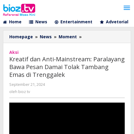
Lewati
ke
konten
Home
News
Entertainment
Advetorial
Kreatif
Homepage
»
News
»
Moment
»
dan
Anti-
Aksi
Mainstream:
Kreatif dan Anti-Mainstream: Paralayang
Paralayang
Bawa Pesan Damai Tolak Tambang
Bawa
Emas di Trenggalek
Pesan
Damai
oleh
September 21, 2024
Tolak
bioz
oleh
bioz tv
Tambang
tv
Emas
di
Trenggalek