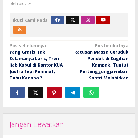
oleh
bioz tv
Ikuti Kami Pada
Navigasi
Pos sebelumnya
Pos berikutnya
Yang Gratis Tak
Ratusan Massa Geruduk
pos
Selamanya Laris, Tren
Pondok di Sugihan
Ijab Kabul di Kantor KUA
Kampak, Tuntut
Justru Sepi Peminat,
Pertanggungjawaban
Tahu Kenapa ?
Santri Melahirkan
Jangan Lewatkan