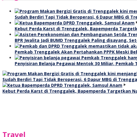
Sudah Berdiri Tapi Tidak Beroperasi, 6 Dapur MBG di T
Kebut Perda Karst di Trenggalek, Bapemperda Targetk
BPR Jwalita Jadi BUMD Trenggalek Paling disayang, Seto
Pemkab Trenggalek Akan Pertahankan PPPK Meski Beb
Penyisiran Belanja Pegawai Mentok 30 Miliar, Pemkab 
Sudah Berdiri Tapi Tidak Beroperasi, 6 Dapur MBG di Trengg
Kebut Perda Karst di Trenggalek, Bapemperda Targetkan Na
Travel