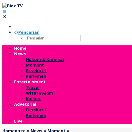
Lewati
ke
konten
Pencarian
Home
News
Hukum & Kriminal
Moment
Eksekutif
Perlemen
Entertainment
Travel
Wisata Alam
Kuliner
Advetorial
Eksekutif
Perlemen
Live
Prosesi
Homepage
»
News
»
Moment
»