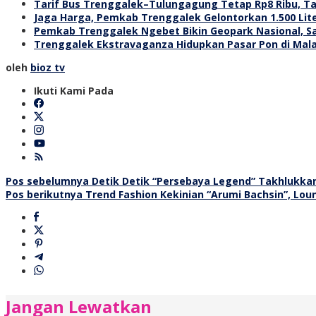
Tarif Bus Trenggalek–Tulungagung Tetap Rp8 Ribu, T
Jaga Harga, Pemkab Trenggalek Gelontorkan 1.500 Lit
Pemkab Trenggalek Ngebet Bikin Geopark Nasional, S
Trenggalek Ekstravaganza Hidupkan Pasar Pon di Malam
oleh
bioz tv
Ikuti Kami Pada
Navigasi
Pos sebelumnya
Detik Detik “Persebaya Legend” Takhlukkan 
Pos berikutnya
Trend Fashion Kekinian “Arumi Bachsin”, Lou
pos
Jangan Lewatkan