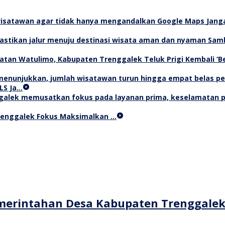
Jang
Samb
Teluk Prigi Kembali ‘
LS Ja…
Trenggalek Fokus Maksimalkan …
merintahan Desa Kabupaten Trenggale