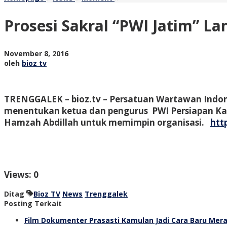
Sakral
"PWI
Prosesi Sakral “PWI Jatim” L
Jatim"
Lantik
&
oleh
November 8, 2016
Resmikan
bioz
oleh
bioz tv
Kepengurusan
tv
"PWI
Persiapan
Trenggalek"
TRENGGALEK – bioz.tv – Persatuan Wartawan Indone
menentukan ketua dan pengurus PWI Persiapan Kabu
Hamzah Abdillah untuk memimpin organisasi.
htt
Views: 0
Ditag
Bioz TV
News
Trenggalek
Posting Terkait
Film Dokumenter Prasasti Kamulan Jadi Cara Baru Mera