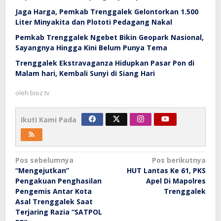
Jaga Harga, Pemkab Trenggalek Gelontorkan 1.500
Liter Minyakita dan Plototi Pedagang Nakal
Pemkab Trenggalek Ngebet Bikin Geopark Nasional,
Sayangnya Hingga Kini Belum Punya Tema
Trenggalek Ekstravaganza Hidupkan Pasar Pon di
Malam hari, Kembali Sunyi di Siang Hari
oleh
bioz tv
Ikuti Kami Pada
Navigasi
Pos sebelumnya
Pos berikutnya
“Mengejutkan”
HUT Lantas Ke 61, PKS
pos
Pengakuan Penghasilan
Apel Di Mapolres
Pengemis Antar Kota
Trenggalek
Asal Trenggalek Saat
Terjaring Razia “SATPOL