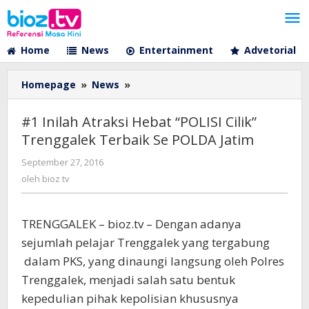
Lewati
ke
konten
Home
News
Entertainment
Advetorial
#1
Homepage
»
News
»
Inilah
Atraksi
#1 Inilah Atraksi Hebat “POLISI Cilik”
Hebat
Trenggalek Terbaik Se POLDA Jatim
"POLISI
Cilik"
oleh
September 27, 2016
Trenggalek
bioz
oleh
bioz tv
Terbaik
tv
Se
POLDA
TRENGGALEK – bioz.tv – Dengan adanya
Jatim
sejumlah pelajar Trenggalek yang tergabung
dalam PKS, yang dinaungi langsung oleh Polres
Trenggalek, menjadi salah satu bentuk
kepedulian pihak kepolisian khususnya