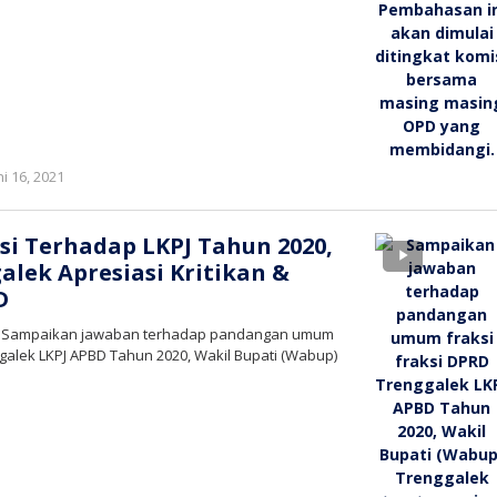
oleh
ni 16, 2021
bioz
tv
si Terhadap LKPJ Tahun 2020,
lek Apresiasi Kritikan &
D
 – Sampaikan jawaban terhadap pandangan umum
ggalek LKPJ APBD Tahun 2020, Wakil Bupati (Wabup)