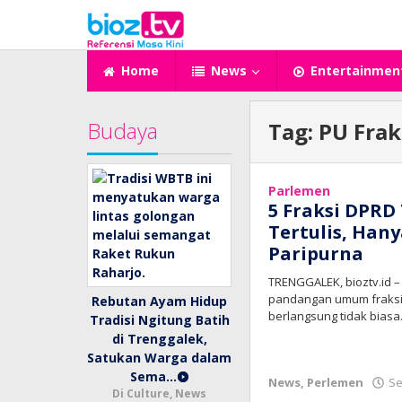
Lewati
ke
konten
Home
News
Entertainmen
Budaya
Tag:
PU Frak
Parlemen
5 Fraksi DPRD
Tertulis, Han
Paripurna
TRENGGALEK, bioztv.id 
pandangan umum fraksi
Rebutan Ayam Hidup
berlangsung tidak biasa.
Tradisi Ngitung Batih
di Trenggalek,
Satukan Warga dalam
Sema…
News
,
Perlemen
Se
Di Culture, News