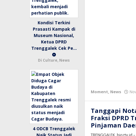
Kondisi Terkini
Prasasti Kampak di
Museum Nasional,
Ketua DPRD
Trenggalek Cek Pe…
Di Culture, News
Moment
,
News
Nov
Tanggapi Nota
Fraksi DPRD T
Pinjaman Dae
4 ODCB Trenggalek
Naik Status Jadi
TRENGGALEK, bioztv.id 