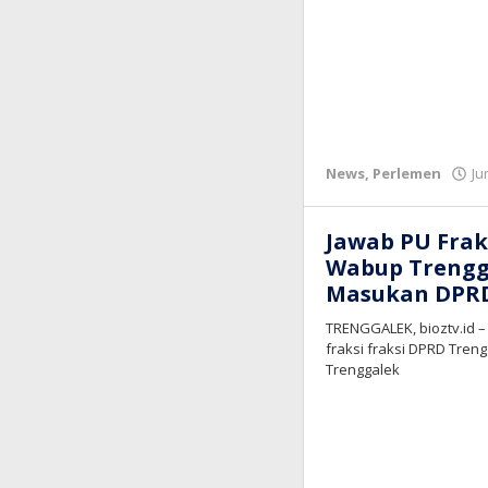
News
,
Perlemen
Ju
Jawab PU Frak
Wabup Trengga
Masukan DPR
TRENGGALEK, bioztv.id
fraksi fraksi DPRD Tren
Trenggalek