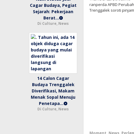
ranperda APBD Perubaha
Cagar Budaya, Pegiat
Trenggalek soroti pinj
Sejarah: Pekerjaan
Berat…
Di Culture, News
14 Calon Cagar
Budaya Trenggalek
Diverifikasi, Makam
Menak Sopal Menuju
Penetapa…
Di Culture, News
Moment
,
News
,
Perle