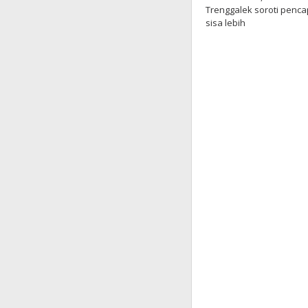
Trenggalek soroti penc
sisa lebih