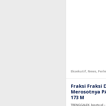
Eksekutif
,
News
,
Perl
Fraksi Fraksi
Merosotnya PA
173 M
TRENGGALEK, bioztv.id –