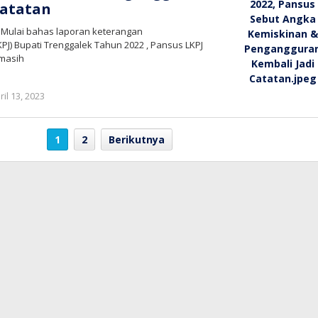
Catatan
– Mulai bahas laporan keterangan
J) Bupati Trenggalek Tahun 2022 , Pansus LKPJ
 masih
oleh
ril 13, 2023
bioz
tv
1
2
Berikutnya