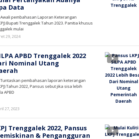
pa Data
– Awali pembahasan Laporan Keterangan
J) Bupati Trenggalek Tahun 2023. Panitia khusus
ggalek mulai
oleh
et 29, 2024
bioz
tv
SILPA APBD Trenggalek 2022
ari Nominal Utang
aerah
– Tuntaskan pembahasan laporan keterangan
J) Tahun 2022, Pansus sebut jika sisa lebih
da APBD
oleh
ril 27, 2023
bioz
tv
KPJ Trenggalek 2022, Pansus
Kemiskinan & Pengangguran