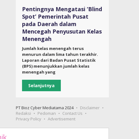
Pentingnya Mengatasi ‘Blind
Spot’ Pemerintah Pusat
pada Daerah dalam
Mencegah Penyusutan Kelas
Menengah
Jumlah kelas menengah terus
menurun dalam lima tahun terakhir.
Laporan dari Badan Pusat Statistik
(BPS) menunjukkan jumlah kelas
menengah yang
Selanjutnya
PT Bioz Cyber Mediatama 2024
Disclaimer
Redaksi
Pedoman
Contact Us
Privacy Policy
Advertisement
ik