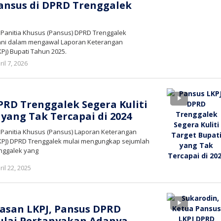
Pansus di DPRD Trenggalek
 Panitia Khusus (Pansus) DPRD Trenggalek
ani dalam mengawal Laporan Keterangan
j) Bupati Tahun 2025.
oleh
ril 7, 2026
bioz
tv
PRD Trenggalek Segera Kuliti
 yang Tak Tercapai di 2024
 Panitia Khusus (Pansus) Laporan Keterangan
PJ) DPRD Trenggalek mulai mengungkap sejumlah
enggalek yang
oleh
ril 22, 2025
bioz
tv
asan LKPJ, Pansus DPRD
ulai Pertanyakan Adanya