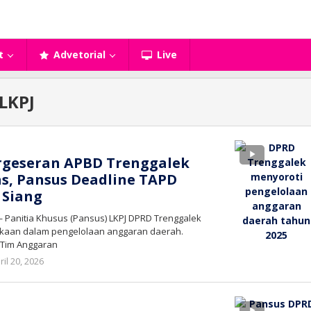
t
Advetorial
Live
LKPJ
ergeseran APBD Trenggalek
las, Pansus Deadline TAPD
 Siang
 Panitia Khusus (Pansus) LKPJ DPRD Trenggalek
ukaan dalam pengelolaan anggaran daerah.
k Tim Anggaran
oleh
ril 20, 2026
bioz
tv