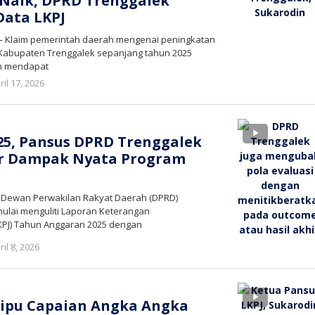
 Naik, DPRD Trenggalek
Data LKPJ
— Klaim pemerintah daerah mengenai peningkatan
di Kabupaten Trenggalek sepanjang tahun 2025
ih mendapat
oleh
ril 17, 2026
bioz
tv
25, Pansus DPRD Trenggalek
r Dampak Nyata Program
– Dewan Perwakilan Rakyat Daerah (DPRD)
ulai menguliti Laporan Keterangan
PJ) Tahun Anggaran 2025 dengan
oleh
ril 8, 2026
bioz
tv
tipu Capaian Angka Angka