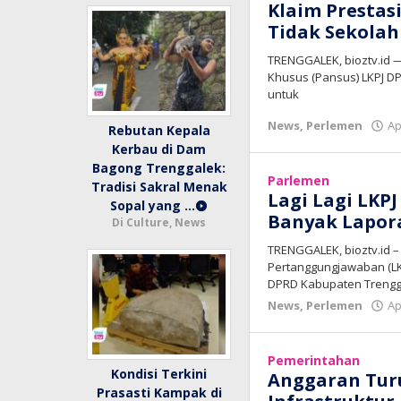
Klaim Prestas
Tidak Sekolah
TRENGGALEK, bioztv.id —
Khusus (Pansus) LKPJ D
untuk
News
,
Perlemen
Ap
Rebutan Kepala
Kerbau di Dam
Bagong Trenggalek:
Parlemen
Tradisi Sakral Menak
Lagi Lagi LKP
Sopal yang …
Banyak Lapora
Di Culture, News
TRENGGALEK, bioztv.id
Pertanggungjawaban (LK
DPRD Kabupaten Trengga
News
,
Perlemen
Ap
Pemerintahan
Kondisi Terkini
Anggaran Turu
Prasasti Kampak di