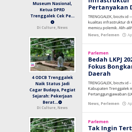
Infrastruktur
Museum Nasional,
Pertanyakan 
Ketua DPRD
Trenggalek Cek Pe…
TRENGGALEK, bioztv.id 
kualitas infrastruktur 
memicu polemik. Alih-al
Di Culture, News
News
,
Perlemen
Ap
Parlemen
Bedah LKPJ 20
Fokus Bongka
Daerah
4 ODCB Trenggalek
TRENGGALEK, bioztv.id 
Naik Status Jadi
Kabupaten Trenggalek m
Cagar Budaya, Pegiat
Pertanggungjawaban (LK
Sejarah: Pekerjaan
Berat…
News
,
Perlemen
Ap
Di Culture, News
Parlemen
Tak Ingin Ter