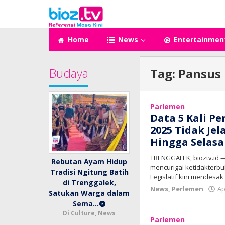
Lewati
ke
konten
Home
News
Entertainmen
Budaya
Tag:
Pansus 
Parlemen
Data 5 Kali P
2025 Tidak Je
Hingga Selasa
TRENGGALEK, bioztv.id —
Rebutan Ayam Hidup
mencurigai ketidakterb
Tradisi Ngitung Batih
Legislatif kini mendesa
di Trenggalek,
News
,
Perlemen
Ap
Satukan Warga dalam
Sema…
Di Culture, News
Parlemen