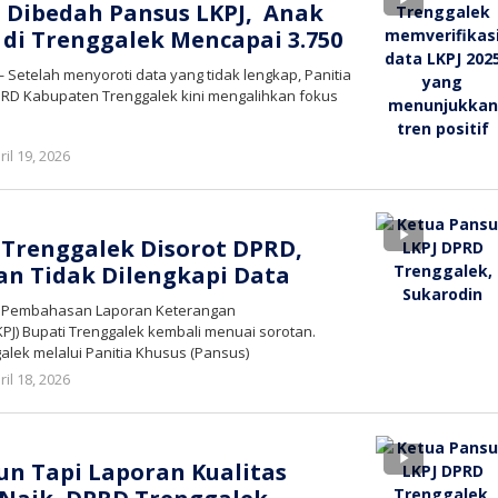
i Dibedah Pansus LKPJ, Anak
 di Trenggalek Mencapai 3.750
 Setelah menyoroti data yang tidak lengkap, Panitia
PRD Kabupaten Trenggalek kini mengalihkan fokus
oleh
ril 19, 2026
bioz
tv
J Trenggalek Disorot DPRD,
n Tidak Dilengkapi Data
 – Pembahasan Laporan Keterangan
PJ) Bupati Trenggalek kembali menuai sorotan.
lek melalui Panitia Khusus (Pansus)
oleh
ril 18, 2026
bioz
tv
n Tapi Laporan Kualitas