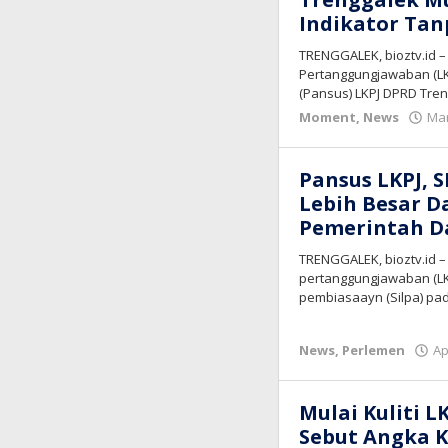
Indikator Tan
TRENGGALEK, bioztv.id 
Pertanggungjawaban (LKP
(Pansus) LKPJ DPRD Tren
Moment
,
News
Mar
Pansus LKPJ, 
Lebih Besar D
Pemerintah D
TRENGGALEK, bioztv.id 
pertanggungjawaban (LKP
pembiasaayn (Silpa) pa
News
,
Perlemen
Ap
Mulai Kuliti L
Sebut Angka 