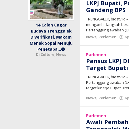
LKPJ Bupati, 
Gandeng BPS
TRENGGALEK, bioztv.id –
mengambil langkah ber
14 Calon Cagar
Pertanggungjawaban (LKP
Budaya Trenggalek
News
,
Perlemen
Ap
Diverifikasi, Makam
Menak Sopal Menuju
Penetapa…
Parlemen
Di Culture, News
Pansus LKPJ D
Target Bupati
TRENGGALEK, bioztv.id –
Pertanggungjawaban (LK
target kinerja Bupati Tr
News
,
Perlemen
Ap
Parlemen
Awali Pembah
Trenggalek M