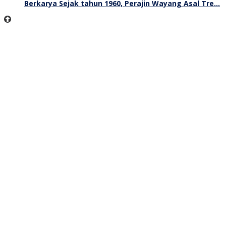
Berkarya Sejak tahun 1960, Perajin Wayang Asal Tre…