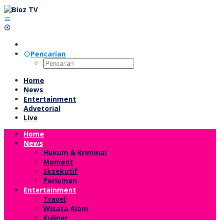
Lewati
ke
konten
Pencarian
Home
News
Entertainment
Advetorial
Live
Home
News
Hukum & Kriminal
Moment
Eksekutif
Perlemen
Entertainment
Travel
Wisata Alam
Kuliner