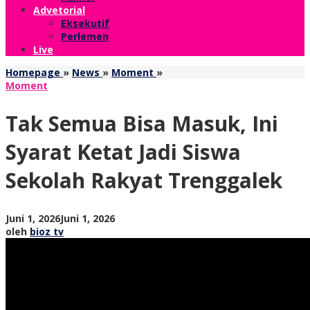
Advetorial
Eksekutif
Perlemen
Live
Tak
Homepage
»
News
»
Moment
»
Semua
Moment
Bisa
Masuk,
Tak Semua Bisa Masuk, Ini
Ini
Syarat
Syarat Ketat Jadi Siswa
Ketat
Jadi
Sekolah Rakyat Trenggalek
Siswa
Sekolah
Rakyat
Trenggalek
oleh
Juni 1, 2026
Juni 1, 2026
bioz
oleh
bioz tv
tv