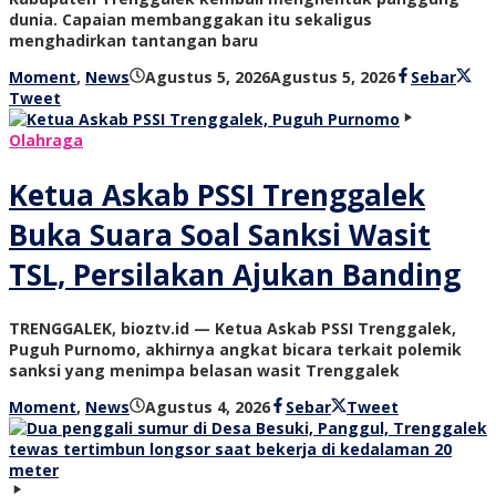
dunia. Capaian membanggakan itu sekaligus
menghadirkan tantangan baru
oleh
Moment
,
News
Agustus 5, 2026
Agustus 5, 2026
Sebar
bioz
Tweet
tv
Olahraga
Ketua Askab PSSI Trenggalek
Buka Suara Soal Sanksi Wasit
TSL, Persilakan Ajukan Banding
TRENGGALEK, bioztv.id — Ketua Askab PSSI Trenggalek,
Puguh Purnomo, akhirnya angkat bicara terkait polemik
sanksi yang menimpa belasan wasit Trenggalek
oleh
Moment
,
News
Agustus 4, 2026
Sebar
Tweet
bioz
tv