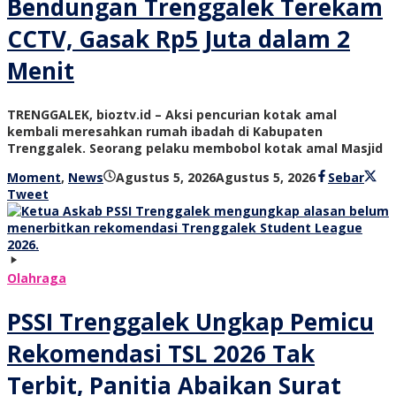
Bendungan Trenggalek Terekam
CCTV, Gasak Rp5 Juta dalam 2
Menit
TRENGGALEK, bioztv.id – Aksi pencurian kotak amal
kembali meresahkan rumah ibadah di Kabupaten
Trenggalek. Seorang pelaku membobol kotak amal Masjid
oleh
Moment
,
News
Agustus 5, 2026
Agustus 5, 2026
Sebar
bioz
Tweet
tv
Olahraga
PSSI Trenggalek Ungkap Pemicu
Rekomendasi TSL 2026 Tak
Terbit, Panitia Abaikan Surat