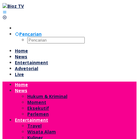
Lewati
ke
konten
Pencarian
Home
News
Entertainment
Advetorial
Live
Home
News
Hukum & Kriminal
Moment
Eksekutif
Perlemen
Entertainment
Travel
Wisata Alam
Kuliner