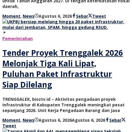
untuk Tahun Anggaran 2027. Di tengah keterbatasan fiskal
daerah,
oleh
Moment
,
News
Agustus 6, 2026
Sebar
Tweet
bioz
tv
Pemerintahan
Tender Proyek Trenggalek 2026
Melonjak Tiga Kali Lipat,
Puluhan Paket Infrastruktur
Siap Dilelang
TRENGGALEK, bioztv.id – Aktivitas pengadaan proyek
infrastruktur di Kabupaten Trenggalek meningkat pesat
sepanjang 2026. Unit Kerja Pengadaan Barang dan Jasa
oleh
Moment
,
News
Agustus 6, 2026
Agustus 6, 2026
Sebar
bioz
Tweet
tv