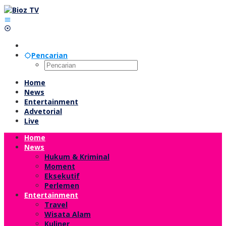
Lewati
ke
konten
Pencarian
Home
News
Entertainment
Advetorial
Live
Home
News
Hukum & Kriminal
Moment
Eksekutif
Perlemen
Entertainment
Travel
Wisata Alam
Kuliner