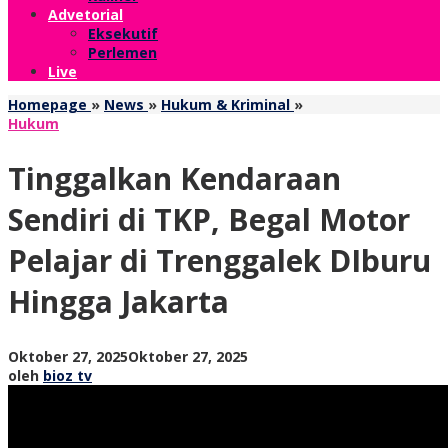
Advetorial
Eksekutif
Perlemen
Live
Tinggalkan
Homepage
»
News
»
Hukum & Kriminal
»
Kendaraan
Hukum
Sendiri
di
Tinggalkan Kendaraan
TKP,
Begal
Sendiri di TKP, Begal Motor
Motor
Pelajar
Pelajar di Trenggalek DIburu
di
Trenggalek
Hingga Jakarta
DIburu
Hingga
Jakarta
oleh
Oktober 27, 2025
Oktober 27, 2025
bioz
oleh
bioz tv
tv