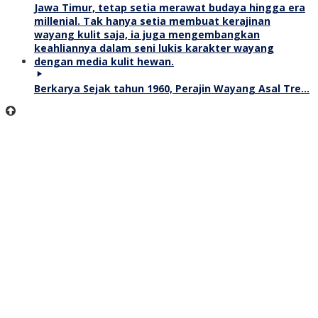
Berkarya Sejak tahun 1960, Perajin Wayang Asal Tre…