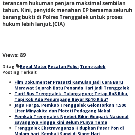
terancam hukuman penjara maksimal sembilan
tahun. Kini, penyidik menahan EP bersama seluruh
barang bukti di Polres Trenggalek untuk proses
hukum lebih lanjut
.(CIA)
Views: 89
Ditag
Begal Motor
Pecatan Polisi
Trenggalek
Posting Terkait
Film Dokumenter Prasasti Kamulan Jadi Cara Baru
Merawat Sejarah Batu Penanda Hari Jadi Trenggalek
Tarif Bus Trenggalek–Tulungagung Tetap Rp8 Ribu,
Tapi Kok Ada Penumpang Bayar Rp10 Ribu?
Jaga Harga, Pemkab Trenggalek Gelontorkan 1.500
Liter Minyakita dan Plototi Pedagang Nakal
Pemkab Trenggalek Ngebet Bikin Geopark Nasional,
Sayangnya Hingga Kini Belum Punya Tema
Trenggalek Ekstravaganza Hidupkan Pasar Pon di
Malam hari, Kembali Sunyi di Siang Hari