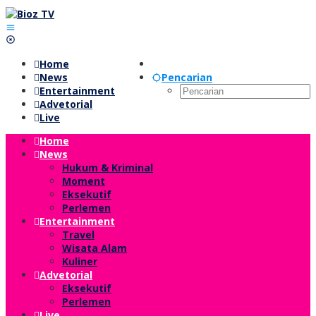
Lewati
ke
konten
Home
News
Pencarian
Entertainment
Advetorial
Live
Home
News
Hukum & Kriminal
Moment
Eksekutif
Perlemen
Entertainment
Travel
Wisata Alam
Kuliner
Advetorial
Eksekutif
Perlemen
Live