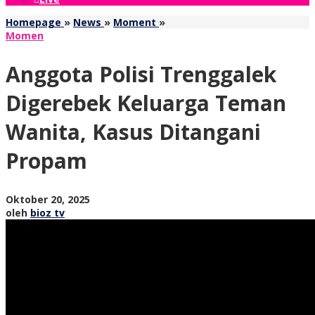
Anggota
Homepage
»
News
»
Moment
»
Polisi
Momen
Trenggalek
Digerebek
Anggota Polisi Trenggalek
Keluarga
Teman
Digerebek Keluarga Teman
Wanita,
Kasus
Wanita, Kasus Ditangani
Ditangani
Propam
Propam
oleh
Oktober 20, 2025
bioz
oleh
bioz tv
tv