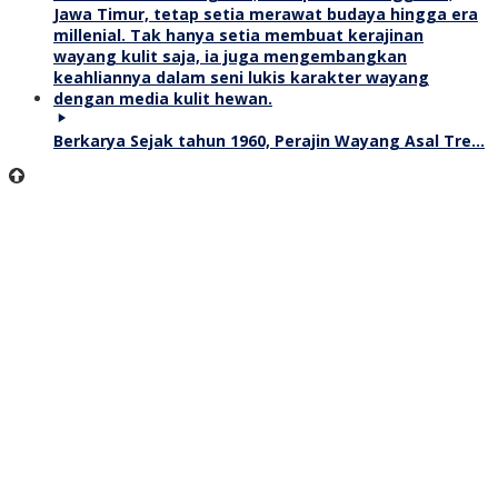
Berkarya Sejak tahun 1960, Perajin Wayang Asal Tre…