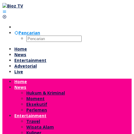
Lewati
ke
konten
Pencarian
Home
News
Entertainment
Advetorial
Live
Home
News
Hukum & Kriminal
Moment
Eksekutif
Perlemen
Entertainment
Travel
Wisata Alam
Kuliner