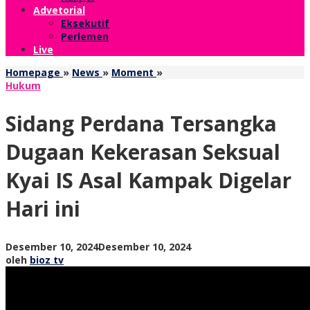
Advetorial
Eksekutif
Perlemen
Live
Sidang
Homepage
»
News
»
Moment
»
Perdana
Hukum
Tersangka
Dugaan
Sidang Perdana Tersangka
Kekerasan
Seksual
Dugaan Kekerasan Seksual
Kyai
IS
Kyai IS Asal Kampak Digelar
Asal
Kampak
Hari ini
Digelar
Hari
ini
oleh
Desember 10, 2024
Desember 10, 2024
bioz
oleh
bioz tv
tv