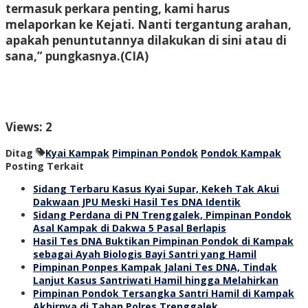
termasuk perkara penting, kami harus
melaporkan ke Kejati. Nanti tergantung arahan,
apakah penuntutannya dilakukan di sini atau di
sana,” pungkasnya.
(CIA)
Views: 2
Ditag
Kyai Kampak
Pimpinan Pondok
Pondok Kampak
Posting Terkait
Sidang Terbaru Kasus Kyai Supar, Kekeh Tak Akui
Dakwaan JPU Meski Hasil Tes DNA Identik
Sidang Perdana di PN Trenggalek, Pimpinan Pondok
Asal Kampak di Dakwa 5 Pasal Berlapis
Hasil Tes DNA Buktikan Pimpinan Pondok di Kampak
sebagai Ayah Biologis Bayi Santri yang Hamil
Pimpinan Ponpes Kampak Jalani Tes DNA, Tindak
Lanjut Kasus Santriwati Hamil hingga Melahirkan
Pimpinan Pondok Tersangka Santri Hamil di Kampak
Akhirnya di Tahan Polres Trenggalek