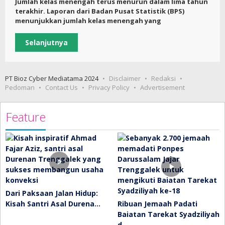
Jumlah kelas menengah terus menurun dalam lima tahun
terakhir. Laporan dari Badan Pusat Statistik (BPS)
menunjukkan jumlah kelas menengah yang
Selanjutnya
PT Bioz Cyber Mediatama 2024
Disclaimer
Redaksi
Pedoman
Contact Us
Privacy Policy
Advertisement
Feature
Dari Paksaan Jalan Hidup:
Kisah Santri Asal Durena…
Ribuan Jemaah Padati
Baiatan Tarekat Syadziliyah
d…