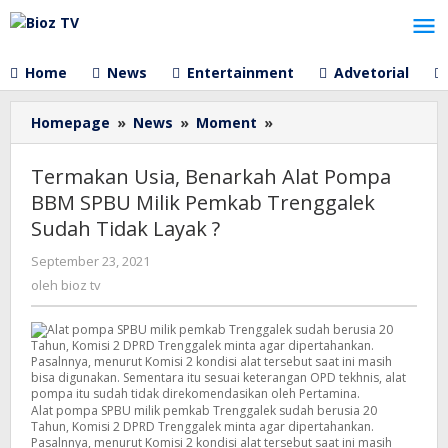
Lewati
ke
konten
Home
News
Entertainment
Advetorial
Termakan
Homepage
»
News
»
Moment
»
Usia,
Benarkah
Termakan Usia, Benarkah Alat Pompa
Alat
BBM SPBU Milik Pemkab Trenggalek
Pompa
Sudah Tidak Layak ?
BBM
SPBU
oleh
September 23, 2021
Milik
bioz
oleh
bioz tv
Pemkab
tv
Trenggalek
Sudah
Tidak
Layak
?
Alat pompa SPBU milik pemkab Trenggalek sudah berusia 20
Tahun, Komisi 2 DPRD Trenggalek minta agar dipertahankan.
Pasalnnya, menurut Komisi 2 kondisi alat tersebut saat ini masih