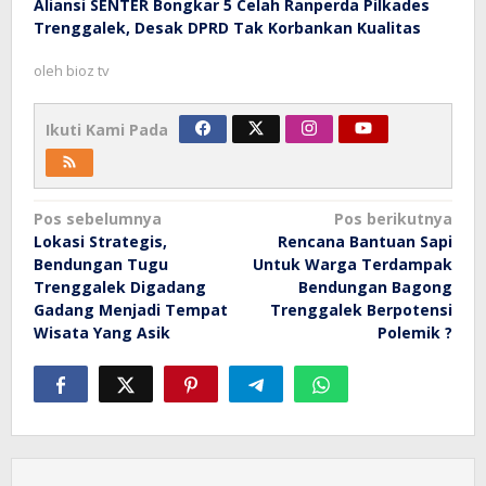
Aliansi SENTER Bongkar 5 Celah Ranperda Pilkades
Trenggalek, Desak DPRD Tak Korbankan Kualitas
oleh
bioz tv
Ikuti Kami Pada
Navigasi
Pos sebelumnya
Pos berikutnya
Lokasi Strategis,
Rencana Bantuan Sapi
pos
Bendungan Tugu
Untuk Warga Terdampak
Trenggalek Digadang
Bendungan Bagong
Gadang Menjadi Tempat
Trenggalek Berpotensi
Wisata Yang Asik
Polemik ?