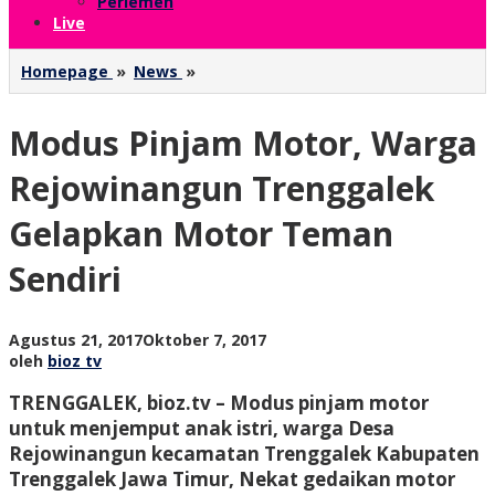
Perlemen
Live
Modus
Homepage
»
News
»
Pinjam
Motor,
Modus Pinjam Motor, Warga
Warga
Rejowinangun
Trenggalek
Rejowinangun Trenggalek
Gelapkan
Motor
Gelapkan Motor Teman
Teman
Sendiri
Sendiri
oleh
Agustus 21, 2017
Oktober 7, 2017
bioz
oleh
bioz tv
tv
TRENGGALEK, bioz.tv – Modus pinjam motor
untuk menjemput anak istri, warga Desa
Rejowinangun kecamatan Trenggalek Kabupaten
Trenggalek Jawa Timur, Nekat gedaikan motor