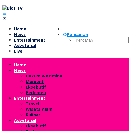
Lewati
ke
konten
Home
News
Pencarian
Entertainment
Advetorial
Live
Home
News
Hukum & Kriminal
Moment
Eksekutif
Perlemen
Entertainment
Travel
Wisata Alam
Kuliner
Advetorial
Eksekutif