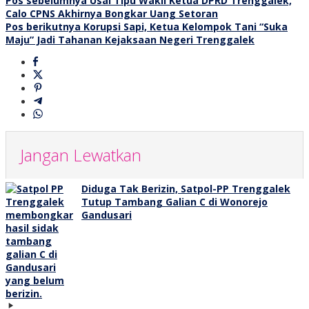
Navigasi
Pos sebelumnya
Usai Tipu Wakil Ketua DPRD Trenggalek,
Calo CPNS Akhirnya Bongkar Uang Setoran
pos
Pos berikutnya
Korupsi Sapi, Ketua Kelompok Tani “Suka
Maju” Jadi Tahanan Kejaksaan Negeri Trenggalek
Jangan Lewatkan
Diduga Tak Berizin, Satpol-PP Trenggalek
Tutup Tambang Galian C di Wonorejo
Gandusari