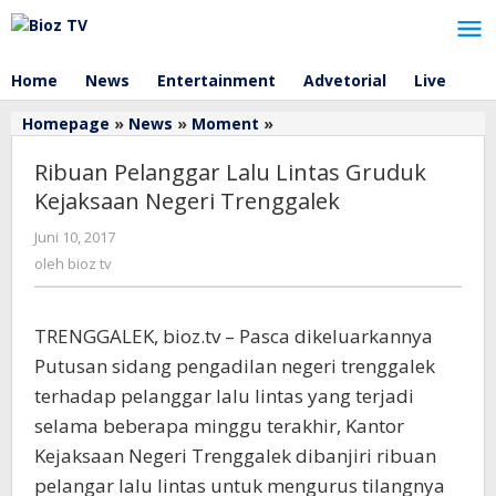
Lewati
ke
konten
Home
News
Entertainment
Advetorial
Live
Ribuan
Homepage
»
News
»
Moment
»
Pelanggar
Ribuan Pelanggar Lalu Lintas Gruduk
Lalu
Lintas
Kejaksaan Negeri Trenggalek
Gruduk
oleh
Juni 10, 2017
Kejaksaan
bioz
Negeri
oleh
bioz tv
tv
Trenggalek
TRENGGALEK, bioz.tv – Pasca dikeluarkannya
Putusan sidang pengadilan negeri trenggalek
terhadap pelanggar lalu lintas yang terjadi
selama beberapa minggu terakhir, Kantor
Kejaksaan Negeri Trenggalek dibanjiri ribuan
pelangar lalu lintas untuk mengurus tilangnya