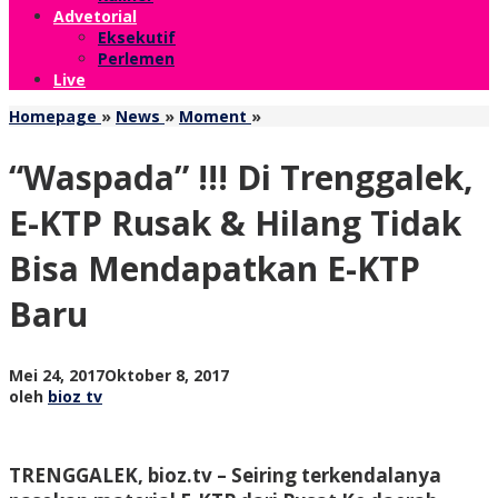
Advetorial
Eksekutif
Perlemen
Live
"Waspada"
Homepage
»
News
»
Moment
»
!!!
Di
“Waspada” !!! Di Trenggalek,
Trenggalek,
E-
E-KTP Rusak & Hilang Tidak
KTP
Rusak
Bisa Mendapatkan E-KTP
&
Hilang
Baru
Tidak
Bisa
Mendapatkan
E-
oleh
Mei 24, 2017
Oktober 8, 2017
KTP
bioz
oleh
bioz tv
Baru
tv
TRENGGALEK, bioz.tv – Seiring terkendalanya