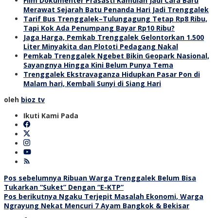
Film Dokumenter Prasasti Kamulan Jadi Cara Baru
Merawat Sejarah Batu Penanda Hari Jadi Trenggalek
Tarif Bus Trenggalek–Tulungagung Tetap Rp8 Ribu,
Tapi Kok Ada Penumpang Bayar Rp10 Ribu?
Jaga Harga, Pemkab Trenggalek Gelontorkan 1.500
Liter Minyakita dan Plototi Pedagang Nakal
Pemkab Trenggalek Ngebet Bikin Geopark Nasional,
Sayangnya Hingga Kini Belum Punya Tema
Trenggalek Ekstravaganza Hidupkan Pasar Pon di
Malam hari, Kembali Sunyi di Siang Hari
oleh
bioz tv
Ikuti Kami Pada
Navigasi
Pos sebelumnya
Ribuan Warga Trenggalek Belum Bisa
Tukarkan “Suket” Dengan “E-KTP”
pos
Pos berikutnya
Ngaku Terjepit Masalah Ekonomi, Warga
Ngrayung Nekat Mencuri 7 Ayam Bangkok & Bekisar