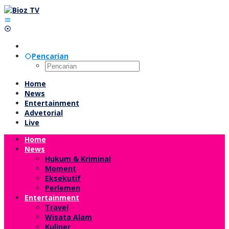
Lewati
ke
konten
Pencarian
Home
News
Entertainment
Advetorial
Live
Home
News
Hukum & Kriminal
Moment
Eksekutif
Perlemen
Entertainment
Travel
Wisata Alam
Kuliner