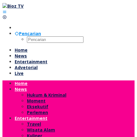
Lewati
ke
konten
Pencarian
Home
News
Entertainment
Advetorial
Live
Home
News
Hukum & Kriminal
Moment
Eksekutif
Perlemen
Entertainment
Travel
Wisata Alam
Kuliner