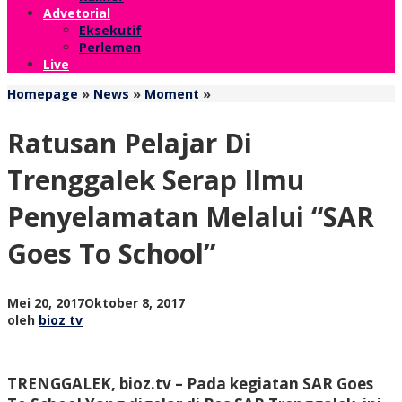
Advetorial
Eksekutif
Perlemen
Live
Ratusan
Homepage
»
News
»
Moment
»
Pelajar
Di
Ratusan Pelajar Di
Trenggalek
Serap
Trenggalek Serap Ilmu
Ilmu
Penyelamatan
Penyelamatan Melalui “SAR
Melalui
"SAR
Goes To School”
Goes
To
School"
oleh
Mei 20, 2017
Oktober 8, 2017
bioz
oleh
bioz tv
tv
TRENGGALEK, bioz.tv – Pada kegiatan SAR Goes