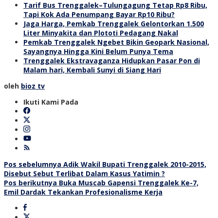
Tarif Bus Trenggalek–Tulungagung Tetap Rp8 Ribu,
Tapi Kok Ada Penumpang Bayar Rp10 Ribu?
Jaga Harga, Pemkab Trenggalek Gelontorkan 1.500
Liter Minyakita dan Plototi Pedagang Nakal
Pemkab Trenggalek Ngebet Bikin Geopark Nasional,
Sayangnya Hingga Kini Belum Punya Tema
Trenggalek Ekstravaganza Hidupkan Pasar Pon di
Malam hari, Kembali Sunyi di Siang Hari
oleh
bioz tv
Ikuti Kami Pada
Navigasi
Pos sebelumnya
Adik Wakil Bupati Trenggalek 2010-2015,
Disebut Sebut Terlibat Dalam Kasus Yatimin ?
pos
Pos berikutnya
Buka Muscab Gapensi Trenggalek Ke-7,
Emil Dardak Tekankan Profesionalisme Kerja