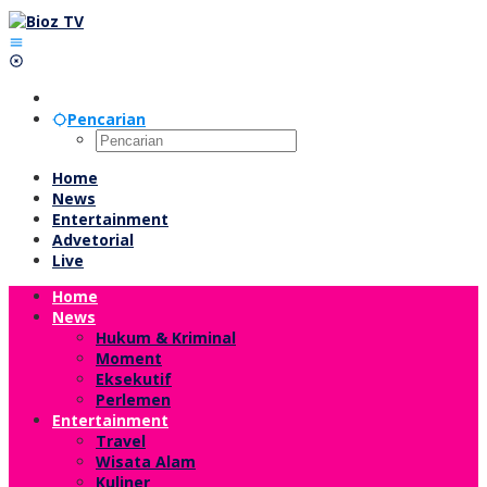
Lewati
ke
konten
Pencarian
Home
News
Entertainment
Advetorial
Live
Home
News
Hukum & Kriminal
Moment
Eksekutif
Perlemen
Entertainment
Travel
Wisata Alam
Kuliner