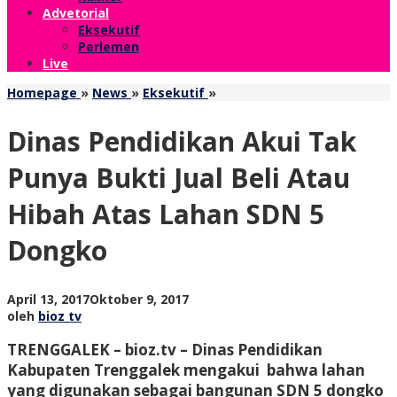
Advetorial
Eksekutif
Perlemen
Live
Dinas
Homepage
»
News
»
Eksekutif
»
Pendidikan
Akui
Dinas Pendidikan Akui Tak
Tak
Punya
Punya Bukti Jual Beli Atau
Bukti
Jual
Hibah Atas Lahan SDN 5
Beli
Atau
Dongko
Hibah
Atas
Lahan
SDN
oleh
April 13, 2017
Oktober 9, 2017
5
bioz
oleh
bioz tv
Dongko
tv
TRENGGALEK – bioz.tv – Dinas Pendidikan
Kabupaten Trenggalek mengakui bahwa lahan
yang digunakan sebagai bangunan SDN 5 dongko