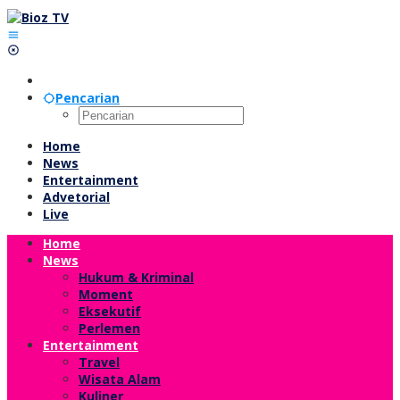
Lewati
ke
konten
Pencarian
Home
News
Entertainment
Advetorial
Live
Home
News
Hukum & Kriminal
Moment
Eksekutif
Perlemen
Entertainment
Travel
Wisata Alam
Kuliner