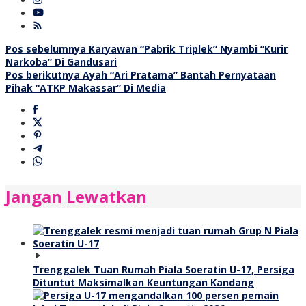
Navigasi
Pos sebelumnya
Karyawan “Pabrik Triplek” Nyambi “Kurir
Narkoba” Di Gandusari
pos
Pos berikutnya
Ayah “Ari Pratama” Bantah Pernyataan
Pihak “ATKP Makassar” Di Media
Jangan Lewatkan
Trenggalek Tuan Rumah Piala Soeratin U-17, Persiga
Dituntut Maksimalkan Keuntungan Kandang