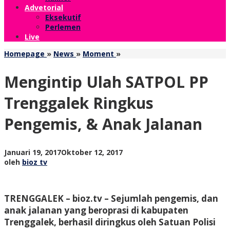
Advetorial
Eksekutif
Perlemen
Live
Mengintip
Homepage
»
News
»
Moment
»
Ulah
SATPOL
Mengintip Ulah SATPOL PP
PP
Trenggalek
Trenggalek Ringkus
Ringkus
Pengemis,
Pengemis, & Anak Jalanan
&
Anak
Jalanan
oleh
Januari 19, 2017
Oktober 12, 2017
bioz
oleh
bioz tv
tv
TRENGGALEK – bioz.tv – Sejumlah pengemis, dan
anak jalanan yang beroprasi di kabupaten
Trenggalek, berhasil diringkus oleh Satuan Polisi