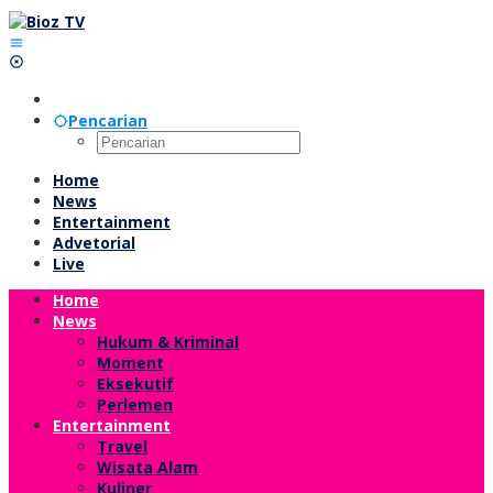
Lewati
ke
konten
Pencarian
Home
News
Entertainment
Advetorial
Live
Home
News
Hukum & Kriminal
Moment
Eksekutif
Perlemen
Entertainment
Travel
Wisata Alam
Kuliner