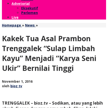
Advetorial
Eksekutif
Perlemen
Live
Kakek
Homepage
»
News
»
Tua
Asal
Kakek Tua Asal Prambon
Prambon
Trenggalek
Trenggalek “Sulap Limbah
"Sulap
Limbah
Kayu” Menjadi “Karya Seni
Kayu"
Menjadi
Ukir” Bernilai Tinggi
"Karya
Seni
Ukir"
Bernilai
oleh
November 1, 2016
Tinggi
bioz
oleh
bioz tv
tv
TRENGGALEK – bioz.tv – Sodikan, atau yang lebih