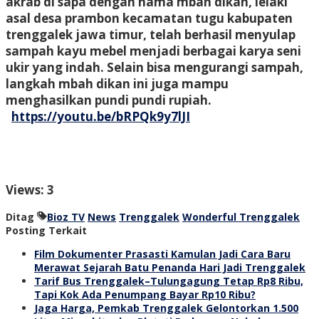
akrab di sapa dengan nama mbah dikan, lelaki
asal desa prambon kecamatan tugu kabupaten
trenggalek jawa timur, telah berhasil menyulap
sampah kayu mebel menjadi berbagai karya seni
ukir yang indah. Selain bisa mengurangi sampah,
langkah mbah dikan ini juga mampu
menghasilkan pundi pundi rupiah.
https://youtu.be/bRPQk9y7lJI
Views: 3
Ditag
Bioz TV
News
Trenggalek
Wonderful Trenggalek
Posting Terkait
Film Dokumenter Prasasti Kamulan Jadi Cara Baru
Merawat Sejarah Batu Penanda Hari Jadi Trenggalek
Tarif Bus Trenggalek–Tulungagung Tetap Rp8 Ribu,
Tapi Kok Ada Penumpang Bayar Rp10 Ribu?
Jaga Harga, Pemkab Trenggalek Gelontorkan 1.500