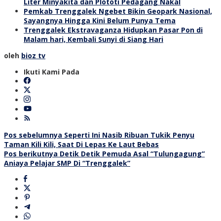
Liter Minyakita dan Plototi Pedagang Nakal
Pemkab Trenggalek Ngebet Bikin Geopark Nasional,
Sayangnya Hingga Kini Belum Punya Tema
Trenggalek Ekstravaganza Hidupkan Pasar Pon di
Malam hari, Kembali Sunyi di Siang Hari
oleh
bioz tv
Ikuti Kami Pada
Navigasi
Pos sebelumnya
Seperti Ini Nasib Ribuan Tukik Penyu
Taman Kili Kili, Saat Di Lepas Ke Laut Bebas
pos
Pos berikutnya
Detik Detik Pemuda Asal “Tulungagung”
Aniaya Pelajar SMP Di “Trenggalek”