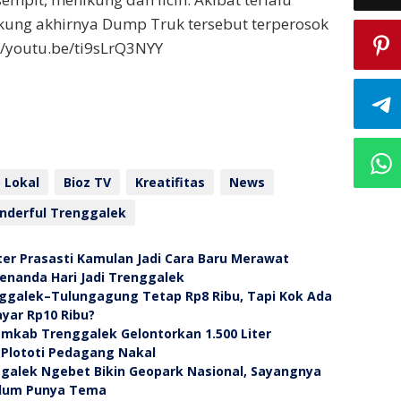
kung akhirnya Dump Truk tersebut terperosok
//youtu.be/ti9sLrQ3NYY
 Lokal
Bioz TV
Kreatifitas
News
nderful Trenggalek
er Prasasti Kamulan Jadi Cara Baru Merawat
Penanda Hari Jadi Trenggalek
nggalek–Tulungagung Tetap Rp8 Ribu, Tapi Kok Ada
ar Rp10 Ribu?
emkab Trenggalek Gelontorkan 1.500 Liter
 Plototi Pedagang Nakal
alek Ngebet Bikin Geopark Nasional, Sayangnya
elum Punya Tema