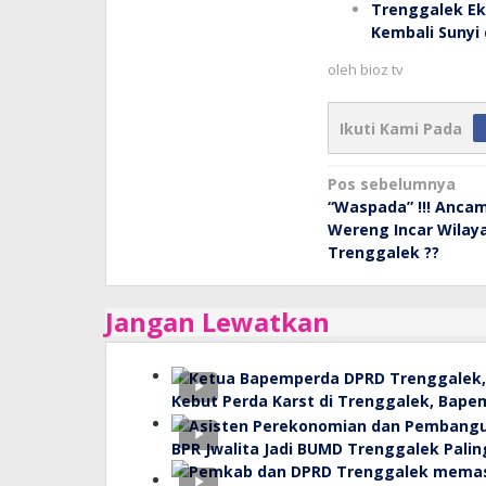
Trenggalek Ek
Kembali Sunyi 
oleh
bioz tv
Ikuti Kami Pada
Navigasi
Pos sebelumnya
“Waspada” !!! Anc
pos
Wereng Incar Wilay
Trenggalek ??
Jangan Lewatkan
Kebut Perda Karst di Trenggalek, Bape
BPR Jwalita Jadi BUMD Trenggalek Paling