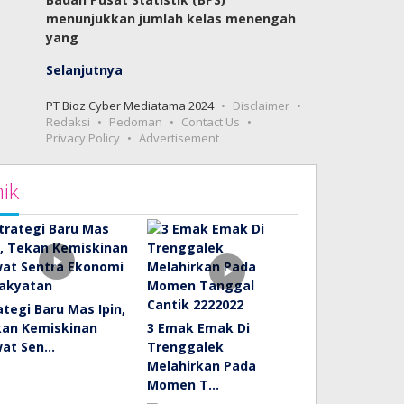
menunjukkan jumlah kelas menengah
yang
Selanjutnya
PT Bioz Cyber Mediatama 2024
Disclaimer
Redaksi
Pedoman
Contact Us
Privacy Policy
Advertisement
ik
ategi Baru Mas Ipin,
an Kemiskinan
3 Emak Emak Di
wat Sen…
Trenggalek
Melahirkan Pada
Momen T…