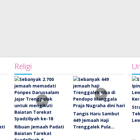
Religi
Un
Str
Tangis Haru Sambut
Tek
449 Jemaah Haji
Le
ati
Ribuan Jemaah Padati
Trenggalek Pula…
Baiatan Tarekat
Syadziliyah d…