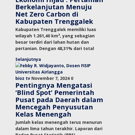
Berkelanjutan Menuju
Net Zero Carbon di
Kabupaten Trenggalek
Kabupaten Trenggalek memiliki luas
wilayah 1.261,40 km², yang sebagian
besar terdiri dari lahan hutan dan
pertanian. Dengan 48,31% dari total
Selanjutnya
bioz tv
November 7, 2024
0
Pentingnya Mengatasi
‘Blind Spot’ Pemerintah
Pusat pada Daerah dalam
Mencegah Penyusutan
Kelas Menengah
Jumlah kelas menengah terus menurun
dalam lima tahun terakhir. Laporan dari
Badan Pusat Statistik (BPS)