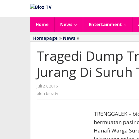
Lewati
ke
konten
Home
News
Entertainment
Tragedi
Homepage
»
News
»
Dump
Tragedi Dump Tr
Truck
Pasir
Oling
Jurang Di Suruh
Masuk
Jurang
Di
oleh
Juli 27, 2016
Suruh
bioz
oleh
bioz tv
Trenggalek
tv
TRENGGALEK – bioz
bermuatan pasir 
Hanafi Warga Suru
jalan yang gelap, 