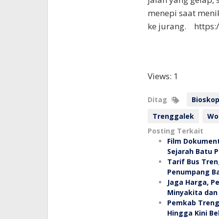
menepi saat meni
ke jurang. https:
Views: 1
Ditag
Bioskop
Trenggalek
Wo
Posting Terkait
Film Dokument
Sejarah Batu 
Tarif Bus Tre
Penumpang Bay
Jaga Harga, P
Minyakita dan
Pemkab Trengg
Hingga Kini B