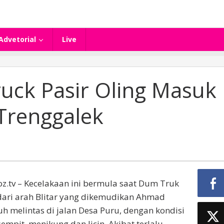
Advetorial
Live
uck Pasir Oling Masuk
 Trenggalek
.tv – Kecelakaan ini bermula saat Dum Truk
dari arah Blitar yang dikemudikan Ahmad
h melintas di jalan Desa Puru, dengan kondisi
sempit, menikung dan licin. Akibat terlalu