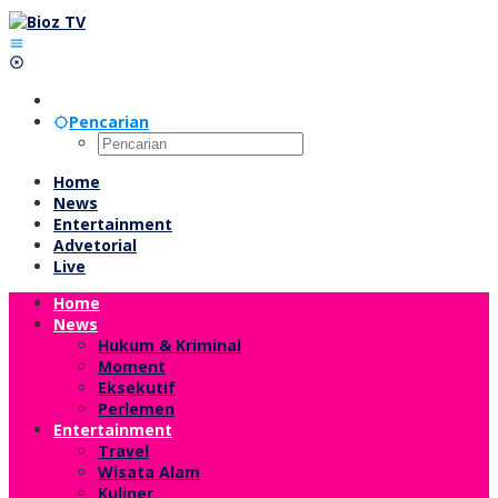
Lewati
ke
konten
Pencarian
Home
News
Entertainment
Advetorial
Live
Home
News
Hukum & Kriminal
Moment
Eksekutif
Perlemen
Entertainment
Travel
Wisata Alam
Kuliner