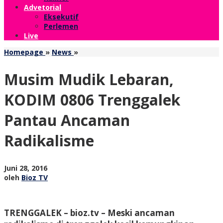
Advetorial
Eksekutif
Perlemen
Live
Musim
Homepage
»
News
»
Mudik
Lebaran,
Musim Mudik Lebaran,
KODIM
0806
KODIM 0806 Trenggalek
Trenggalek
Pantau
Pantau Ancaman
Ancaman
Radikalisme
Radikalisme
oleh
Juni 28, 2016
Bioz
oleh
Bioz TV
TV
TRENGGALEK – bioz.tv – Meski ancaman