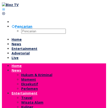
Lewati
ke
konten
Pencarian
Home
News
Entertainment
Advetorial
Live
Home
News
Hukum & Kriminal
Moment
Eksekutif
Perlemen
Entertainment
Travel
Wisata Alam
Kuliner