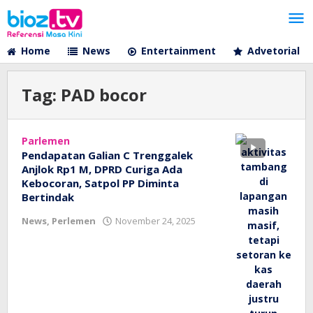
Lewati
ke
konten
Home
News
Entertainment
Advetorial
Tag:
PAD bocor
Parlemen
Pendapatan Galian C Trenggalek
Anjlok Rp1 M, DPRD Curiga Ada
Kebocoran, Satpol PP Diminta
Bertindak
oleh
News
,
Perlemen
November 24, 2025
bioz
tv