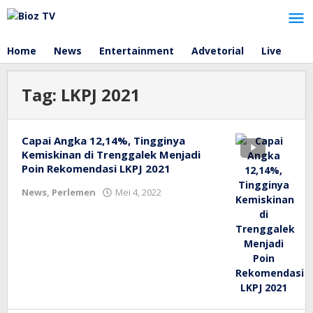
Lewati
ke
konten
Home
News
Entertainment
Advetorial
Live
Tag:
LKPJ 2021
Capai Angka 12,14%, Tingginya
Kemiskinan di Trenggalek Menjadi
Poin Rekomendasi LKPJ 2021
oleh
News
,
Perlemen
Mei 4, 2022
bioz
tv