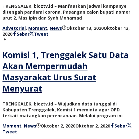
TRENGGALEK, bioztv.id – Manfaatkan jadwal kampanye
ditengah pandemi corona, Pasangan calon bupati nomor
urut 2, Mas Ipin dan Syah Mohamad
Advetorial
,
Moment
,
News
Oktober 13, 2020
Oktober 13,
oleh
2020
Sebar
Tweet
bioz
tv
Komisi 1, Trenggalek Satu Data
Akan Mempermudah
Masyarakat Urus Surat
Menyurat
TRENGGALEK, bioztv.id – Wujudkan data tunggal di
Kabupaten Trenggalek, Komisi 1 meminta agar OPD
terkait matangkan perencanaan. Melalui program ini
oleh
Moment
,
News
Oktober 2, 2020
Oktober 2, 2020
Sebar
bioz
Tweet
tv