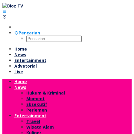
Lewati
ke
konten
Pencarian
Home
News
Entertainment
Advetorial
Live
Home
News
Hukum & Kriminal
Moment
Eksekutif
Perlemen
Entertainment
Travel
Wisata Alam
Kuliner