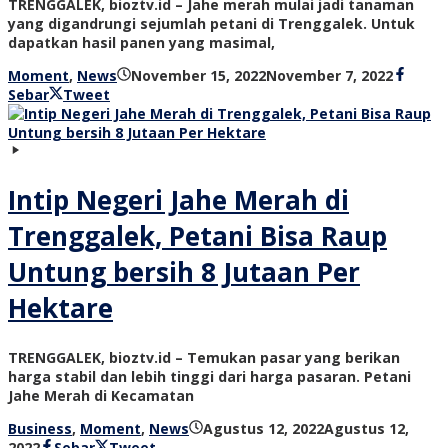
TRENGGALEK, bioztv.id – Jahe merah mulai jadi tanaman
yang digandrungi sejumlah petani di Trenggalek. Untuk
dapatkan hasil panen yang masimal,
oleh
Moment
,
News
November 15, 2022
November 7, 2022
bioz
Sebar
Tweet
tv
Intip Negeri Jahe Merah di
Trenggalek, Petani Bisa Raup
Untung bersih 8 Jutaan Per
Hektare
TRENGGALEK, bioztv.id – Temukan pasar yang berikan
harga stabil dan lebih tinggi dari harga pasaran. Petani
Jahe Merah di Kecamatan
Business
,
Moment
,
News
Agustus 12, 2022
Agustus 12,
oleh
2022
Sebar
Tweet