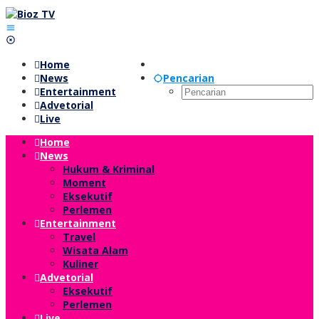
Lewati
ke
konten
Home
News
Pencarian
Entertainment
Advetorial
Live
Home
News
Hukum & Kriminal
Moment
Eksekutif
Perlemen
Entertainment
Travel
Wisata Alam
Kuliner
Advetorial
Eksekutif
Perlemen
Live