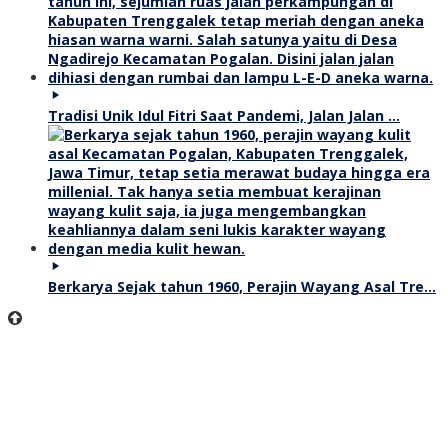
Tradisi Unik Idul Fitri Saat Pandemi, Jalan Jalan …
Berkarya Sejak tahun 1960, Perajin Wayang Asal Tre…