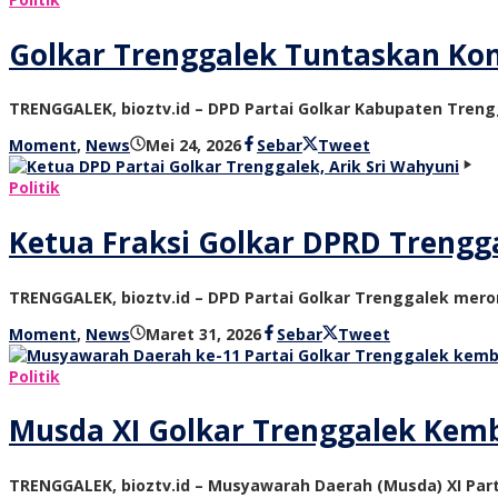
Golkar Trenggalek Tuntaskan Kons
TRENGGALEK, bioztv.id – DPD Partai Golkar Kabupaten Tre
oleh
Moment
,
News
Mei 24, 2026
Sebar
Tweet
bioz
tv
Politik
Ketua Fraksi Golkar DPRD Trengg
TRENGGALEK, bioztv.id – DPD Partai Golkar Trenggalek mero
oleh
Moment
,
News
Maret 31, 2026
Sebar
Tweet
bioz
tv
Politik
Musda XI Golkar Trenggalek Kemba
TRENGGALEK, bioztv.id – Musyawarah Daerah (Musda) XI Part