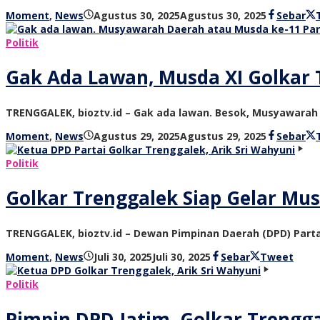
oleh
Moment
,
News
Agustus 30, 2025
Agustus 30, 2025
Sebar
bioz
tv
Politik
Gak Ada Lawan, Musda XI Golkar 
TRENGGALEK, bioztv.id – Gak ada lawan. Besok, Musyawarah 
oleh
Moment
,
News
Agustus 29, 2025
Agustus 29, 2025
Sebar
bioz
tv
Politik
Golkar Trenggalek Siap Gelar Mus
TRENGGALEK, bioztv.id – Dewan Pimpinan Daerah (DPD) Par
oleh
Moment
,
News
Juli 30, 2025
Juli 30, 2025
Sebar
Tweet
bioz
tv
Politik
Pimpin DPD Jatim, Golkar Trengg