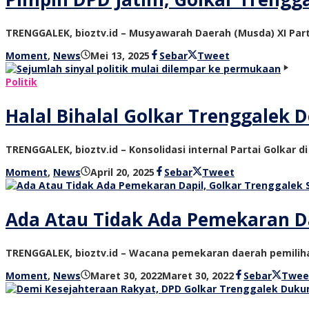
TRENGGALEK, bioztv.id – Musyawarah Daerah (Musda) XI Pa
oleh
Moment
,
News
Mei 13, 2025
Sebar
Tweet
bioz
tv
Politik
Halal Bihalal Golkar Trenggalek 
TRENGGALEK, bioztv.id – Konsolidasi internal Partai Golkar
oleh
Moment
,
News
April 20, 2025
Sebar
Tweet
bioz
tv
Ada Atau Tidak Ada Pemekaran Da
TRENGGALEK, bioztv.id – Wacana pemekaran daerah pemiliha
oleh
Moment
,
News
Maret 30, 2022
Maret 30, 2022
Sebar
Twee
bioz
tv