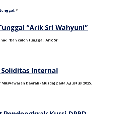
unggal “Arik Sri Wahyuni”
adirkan calon tunggal, Arik Sri
oliditas Internal
r Musyawarah Daerah (Musda) pada Agustus 2025.
et Pendongkrak Kursi DPRD