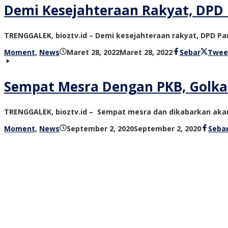
Demi Kesejahteraan Rakyat, DPD 
TRENGGALEK, bioztv.id – Demi kesejahteraan rakyat, DPD 
oleh
Moment
,
News
Maret 28, 2022
Maret 28, 2022
Sebar
Twee
bioz
tv
Sempat Mesra Dengan PKB, Golka
TRENGGALEK, bioztv.id – Sempat mesra dan dikabarkan aka
oleh
Moment
,
News
September 2, 2020
September 2, 2020
Seba
bioz
tv