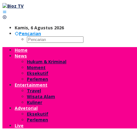
Lewati
ke
konten
Kamis, 6 Agustus 2026
Pencarian
Home
News
Hukum & Kriminal
Moment
Eksekutif
Perlemen
Entertainment
Travel
Wisata Alam
Kuliner
Advetorial
Eksekutif
Perlemen
Live