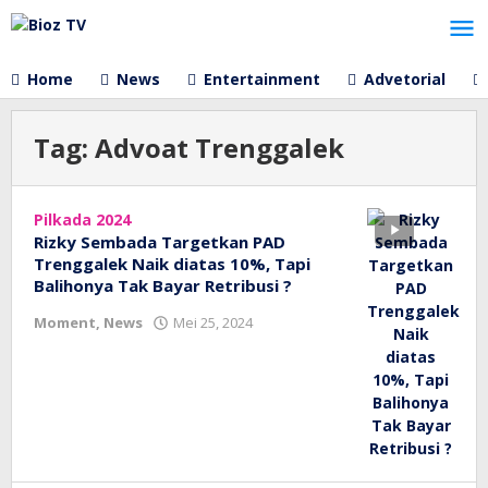
Lewati
ke
konten
Home
News
Entertainment
Advetorial
Tag:
Advoat Trenggalek
Pilkada 2024
Rizky Sembada Targetkan PAD
Trenggalek Naik diatas 10%, Tapi
Balihonya Tak Bayar Retribusi ?
oleh
Moment
,
News
Mei 25, 2024
bioz
tv