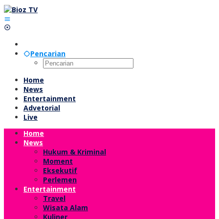
Lewati
ke
konten
Pencarian
Home
News
Entertainment
Advetorial
Live
Home
News
Hukum & Kriminal
Moment
Eksekutif
Perlemen
Entertainment
Travel
Wisata Alam
Kuliner