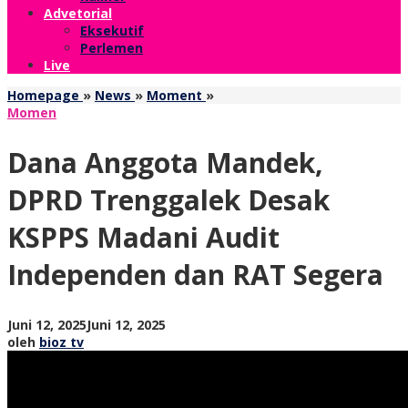
Advetorial
Eksekutif
Perlemen
Live
Dana
Homepage
»
News
»
Moment
»
Anggota
Momen
Mandek,
DPRD
Dana Anggota Mandek,
Trenggalek
Desak
DPRD Trenggalek Desak
KSPPS
Madani
KSPPS Madani Audit
Audit
Independen
Independen dan RAT Segera
dan
RAT
Segera
oleh
Juni 12, 2025
Juni 12, 2025
bioz
oleh
bioz tv
tv