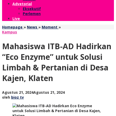
Advetorial
Eksekutif
Perlemen
Live
Mahasiswa
Homepage
»
News
»
Moment
»
ITB-
Kampus
AD
Hadirkan
Mahasiswa ITB-AD Hadirkan
"Eco
Enzyme"
“Eco Enzyme” untuk Solusi
untuk
Solusi
Limbah & Pertanian di Desa
Limbah
&
Kajen, Klaten
Pertanian
di
Desa
Kajen,
oleh
Agustus 21, 2024
Agustus 21, 2024
Klaten
bioz
oleh
bioz tv
tv