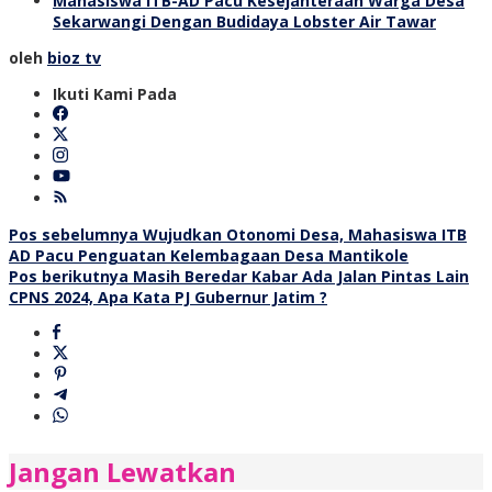
Mahasiswa ITB-AD Pacu Kesejahteraan Warga Desa
Sekarwangi Dengan Budidaya Lobster Air Tawar
oleh
bioz tv
Ikuti Kami Pada
Navigasi
Pos sebelumnya
Wujudkan Otonomi Desa, Mahasiswa ITB
AD Pacu Penguatan Kelembagaan Desa Mantikole
pos
Pos berikutnya
Masih Beredar Kabar Ada Jalan Pintas Lain
CPNS 2024, Apa Kata PJ Gubernur Jatim ?
Jangan Lewatkan