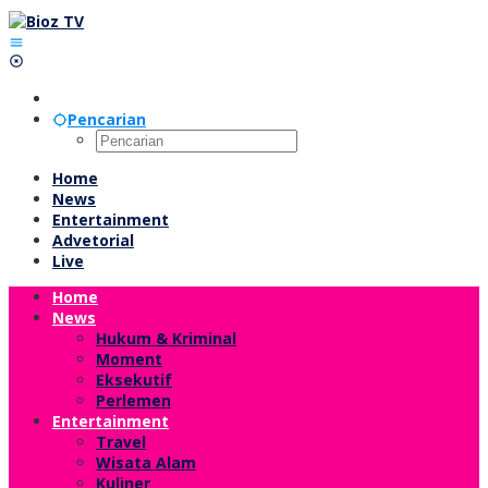
Lewati
ke
konten
Pencarian
Home
News
Entertainment
Advetorial
Live
Home
News
Hukum & Kriminal
Moment
Eksekutif
Perlemen
Entertainment
Travel
Wisata Alam
Kuliner