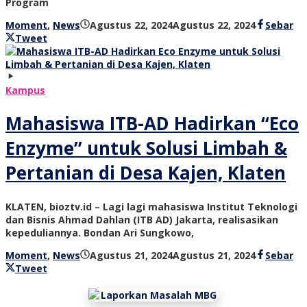
Program
oleh
Moment
,
News
Agustus 22, 2024
Agustus 22, 2024
Sebar
bioz
Tweet
tv
Kampus
Mahasiswa ITB-AD Hadirkan “Eco
Enzyme” untuk Solusi Limbah &
Pertanian di Desa Kajen, Klaten
KLATEN, bioztv.id – Lagi lagi mahasiswa Institut Teknologi
dan Bisnis Ahmad Dahlan (ITB AD) Jakarta, realisasikan
kepeduliannya. Bondan Ari Sungkowo,
oleh
Moment
,
News
Agustus 21, 2024
Agustus 21, 2024
Sebar
bioz
Tweet
tv