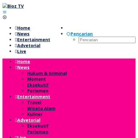
Lewati
ke
konten
Home
News
Pencarian
Entertainment
Advetorial
Live
Home
News
Hukum & Kriminal
Moment
Eksekutif
Perlemen
Entertainment
Travel
Wisata Alam
Kuliner
Advetorial
Eksekutif
Perlemen
Live