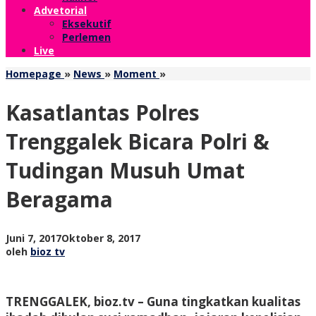
Advetorial
Eksekutif
Perlemen
Live
Kasatlantas
Homepage
»
News
»
Moment
»
Polres
Trenggalek
Kasatlantas Polres
Bicara
Polri
Trenggalek Bicara Polri &
&
Tudingan
Tudingan Musuh Umat
Musuh
Umat
Beragama
Beragama
oleh
Juni 7, 2017
Oktober 8, 2017
bioz
oleh
bioz tv
tv
TRENGGALEK, bioz.tv – Guna tingkatkan kualitas