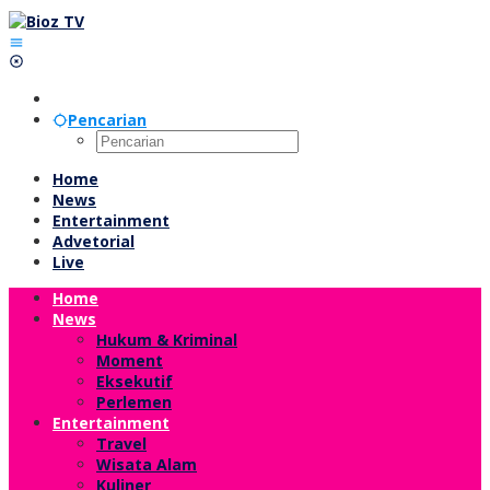
Lewati
ke
konten
Pencarian
Home
News
Entertainment
Advetorial
Live
Home
News
Hukum & Kriminal
Moment
Eksekutif
Perlemen
Entertainment
Travel
Wisata Alam
Kuliner